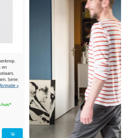
erknop.
s en
elaars.
am. Serie:
formatie »
n huis*