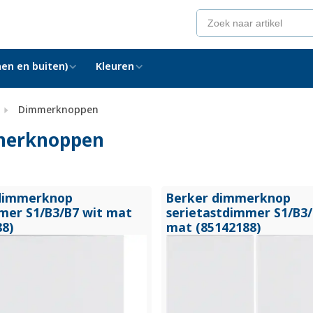
en en buiten)
Kleuren
Dimmerknoppen
mmerknoppen
dimmerknop
Berker dimmerknop
mer S1/
B3/
B7 wit mat
serietastdimmer S1/
B3/
88)
mat (85142188)