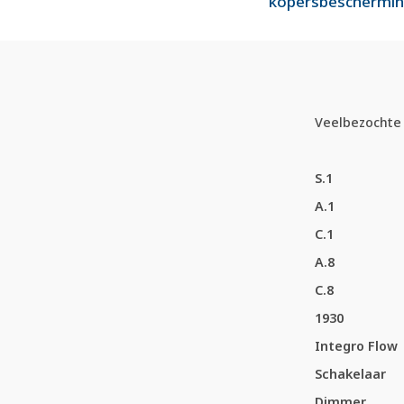
kopersbeschermi
Veelbezochte 
S.1
A.1
C.1
A.8
C.8
1930
Integro Flow
Schakelaar
Dimmer