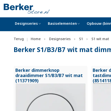
Designseries
Basiselementen
Opbouw (binn
Terug
Home
Designseries
S1
S1 wit mat
|
Berker S1/B3/B7 wit mat di
Berker dimmerknop
Berker 
draaidimmer S1/
B3/
B7 wit mat
tastdim
(11371909)
(851411