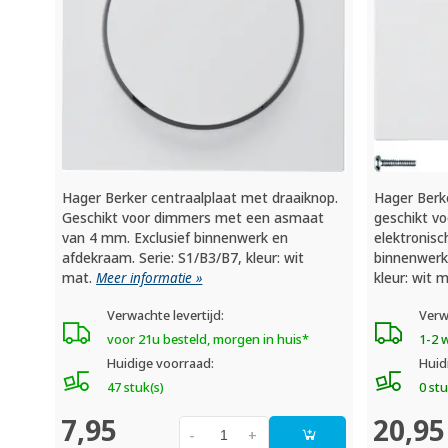
Hager Berker centraalplaat met draaiknop.
Hager Berk
Geschikt voor dimmers met een asmaat
geschikt v
van 4 mm. Exclusief binnenwerk en
elektronisc
afdekraam. Serie: S1/B3/B7, kleur: wit
binnenwerk
mat.
Meer informatie »
kleur: wit 
Verwachte levertijd:
Verw
voor 21u besteld, morgen in huis*
1-2 
Huidige voorraad:
Huid
47 stuk(s)
0 stu
7,95
20,95
-
+