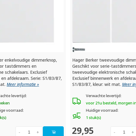
er enkelvoudige dimmerknop,
Hager Berker tweevoudige dimm
oor tastdimmers en
Geschikt voor serie-tastdimmer
he schakelaars. Exclusief
tweevoudige elektronische schak
 en afdekraam. Serie: S1/B3/B7,
Exclusief binnenwerk en afdekra
mat.
Meer informatie »
S1/B3/B7, kleur: wit mat.
Meer in
achte levertijd:
Verwachte levertijd:
weken
voor 21u besteld, morgen i
ige voorraad:
Huidige voorraad:
k(s)
1 stuk(s)
29,95
-
+
-
+