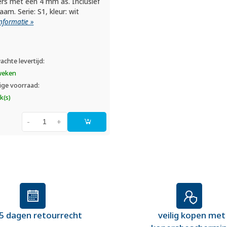
rs met een 4 mm as. Inclusief
aam. Serie: S1, kleur: wit
nformatie »
achte levertijd:
weken
ige voorraad:
k(s)
-
+
5 dagen retourrecht
veilig kopen met