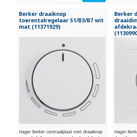
Berker draaiknop
Berker 
toerentalregelaar S1/
B3/
B7 wit
draaidi
mat (11371929)
afdekra
(113099
Hager Berker centraalplaat met draaiknop
Hager Berk