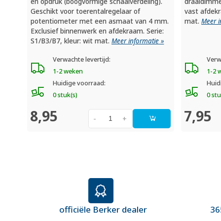
en opdruk (boogvormige schaalverdeling).
draaidimme
Geschikt voor toerentalregelaar of
vast afdekr
potentiometer met een asmaat van 4 mm.
mat.
Meer i
Exclusief binnenwerk en afdekraam. Serie:
S1/B3/B7, kleur: wit mat.
Meer informatie »
Verwachte levertijd:
Verw
1-2 weken
1-2 
Huidige voorraad:
Huid
0 stuk(s)
0 stu
8,95
7,95
-
+
officiële Berker dealer
36