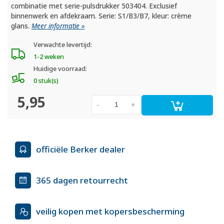
combinatie met serie-pulsdrukker 503404. Exclusief
binnenwerk en afdekraam. Serie: S1/B3/B7, kleur: crème
glans.
Meer informatie »
Verwachte levertijd:
1-2 weken
Huidige voorraad:
0 stuk(s)
5,95
-
+
officiële Berker dealer
365 dagen retourrecht
veilig kopen met kopersbescherming