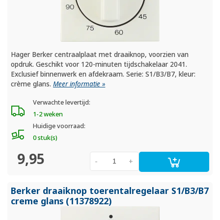
Hager Berker centraalplaat met draaiknop, voorzien van
opdruk. Geschikt voor 120-minuten tijdschakelaar 2041.
Exclusief binnenwerk en afdekraam. Serie: S1/B3/B7, kleur:
crème glans.
Meer informatie »
Verwachte levertijd:
1-2 weken
Huidige voorraad:
0 stuk(s)
9,95
-
+
Berker draaiknop toerentalregelaar S1/
B3/
B7
creme glans (11378922)