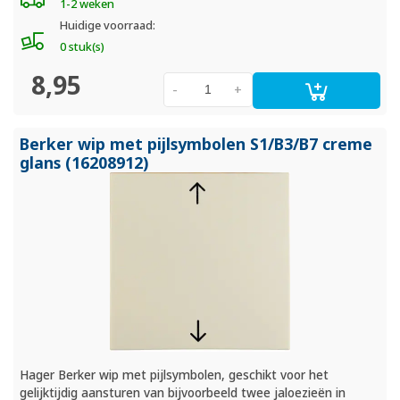
1-2 weken
Huidige voorraad:
0 stuk(s)
8,95
-
+
Berker wip met pijlsymbolen S1/
B3/
B7 creme
glans (16208912)
Hager Berker wip met pijlsymbolen, geschikt voor het
gelijktijdig aansturen van bijvoorbeeld twee jaloezieën in