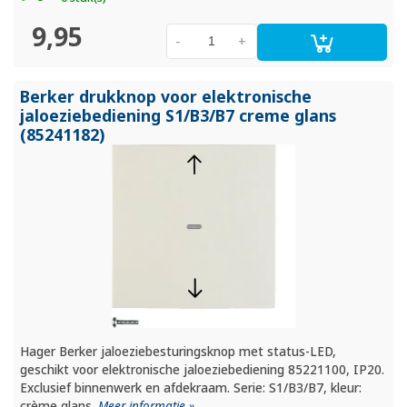
9,95
-
+
Berker drukknop voor elektronische
jaloeziebediening S1/
B3/
B7 creme glans
(85241182)
Hager Berker jaloeziebesturingsknop met status-LED,
geschikt voor elektronische jaloeziebediening 85221100, IP20.
Exclusief binnenwerk en afdekraam. Serie: S1/B3/B7, kleur:
crème glans.
Meer informatie »