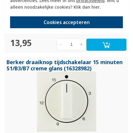
advertenties. Lees meer in ons
privacybeleid
. Wilt u
alleen noodzakelijke cookies? Klik dan
hier
.
Verwachte levertijd:
1-2 weken
Cookies accepteren
Huidige voorraad:
0 stuk(s)
13,95
-
+
Berker draaiknop tijdschakelaar 15 minuten
S1/
B3/
B7 creme glans (16328982)