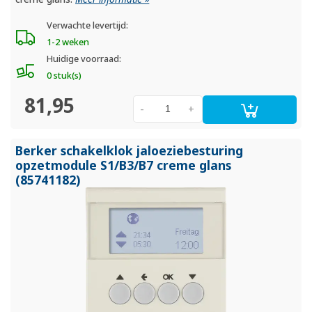
Verwachte levertijd:
1-2 weken
Huidige voorraad:
0 stuk(s)
81,95
-
+
Berker schakelklok jaloeziebesturing
opzetmodule S1/
B3/
B7 creme glans
(85741182)