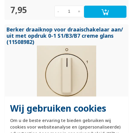
7,95
-
+
Berker draaiknop voor draaischakelaar aan/
uit met opdruk 0-1 S1/
B3/
B7 creme glans
(11508982)
Wij gebruiken cookies
Hager Berker centraalplaat met draaiknop voorzien van
opdruk 0-1. Geschikt voor de 2-polige aan/uit-draaischakelaar
Om u de beste ervaring te bieden gebruiken wij
3862. Exclusief binnenwerk en afdekraam. Serie: S1/B3/B7,
cookies voor websiteanalyse en (gepersonaliseerde)
kleur: crème glans.
Meer informatie »