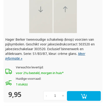
Hager Berker tweevoudige schakelwip (knop) voorzien van
pijlsymbolen. Geschikt voor jaloeziedrukcontact 503520 en
jaloezieschakelaar 303520. Exclusief binnenwerk en
afdekraam. Serie: S1/B3/B7, kleur: crème glans.
Meer
informatie »
Verwachte levertijd:
voor 21u besteld, morgen in huis*
Huidige voorraad:
1 stuk(s)
9,95
-
+