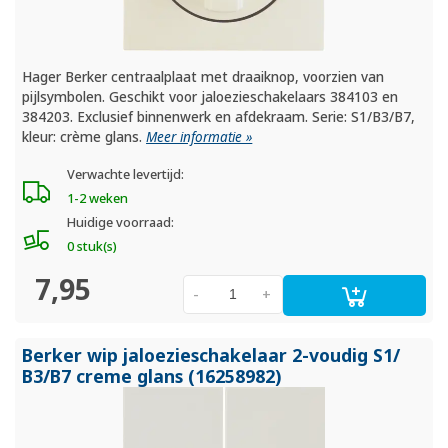
Hager Berker centraalplaat met draaiknop, voorzien van
pijlsymbolen. Geschikt voor jaloezieschakelaars 384103 en
384203. Exclusief binnenwerk en afdekraam. Serie: S1/B3/B7,
kleur: crème glans.
Meer informatie »
Verwachte levertijd:
1-2 weken
Huidige voorraad:
0 stuk(s)
7,95
-
+
Berker wip jaloezieschakelaar 2-voudig S1/
B3/
B7 creme glans (16258982)