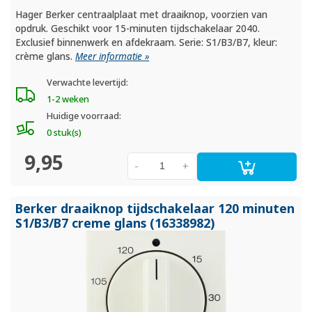
Hager Berker centraalplaat met draaiknop, voorzien van
opdruk. Geschikt voor 15-minuten tijdschakelaar 2040.
Exclusief binnenwerk en afdekraam. Serie: S1/B3/B7, kleur:
crème glans.
Meer informatie »
Verwachte levertijd:
1-2 weken
Huidige voorraad:
0 stuk(s)
9,95
-
+
Berker draaiknop tijdschakelaar 120 minuten
S1/
B3/
B7 creme glans (16338982)