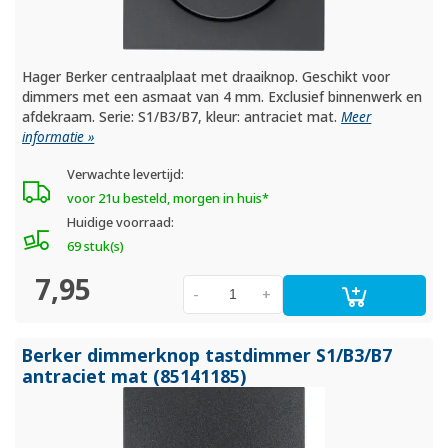
Hager Berker centraalplaat met draaiknop. Geschikt voor
dimmers met een asmaat van 4 mm. Exclusief binnenwerk en
afdekraam. Serie: S1/B3/B7, kleur: antraciet mat.
Meer
informatie »
Verwachte levertijd:
voor 21u besteld, morgen in huis*
Huidige voorraad:
69 stuk(s)
7,95
-
+
Berker dimmerknop tastdimmer S1/
B3/
B7
antraciet mat (85141185)