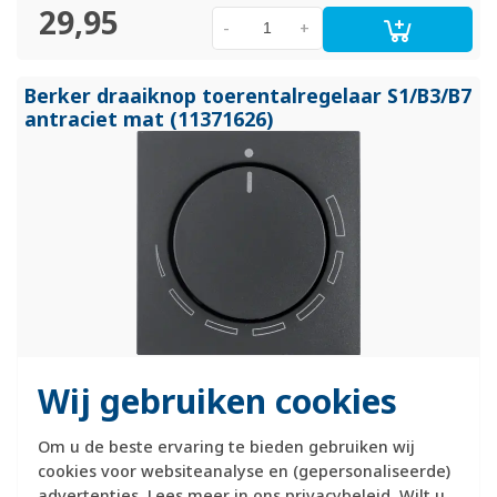
29,95
-
+
Berker draaiknop toerentalregelaar S1/
B3/
B7
antraciet mat (11371626)
Hager Berker centraalplaat met draaiknop en opdruk
Wij gebruiken cookies
(boogvormige schaalverdeling). Geschikt voor
toerentalregelaar of potentiometer met een asmaat van 4
Om u de beste ervaring te bieden gebruiken wij
mm. Exclusief binnenwerk en afdekraam. Serie: S1/B3/B7,
cookies voor websiteanalyse en (gepersonaliseerde)
kleur: antraciet mat.
Meer informatie »
advertenties. Lees meer in ons
privacybeleid
. Wilt u