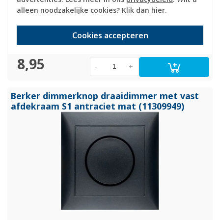
Verwachte levertijd:
alleen noodzakelijke cookies? Klik dan
hier
.
1-2 weken
Huidige voorraad:
Cookies accepteren
0 stuk(s)
8,95
-
+
Berker dimmerknop draaidimmer met vast
afdekraam S1 antraciet mat (11309949)