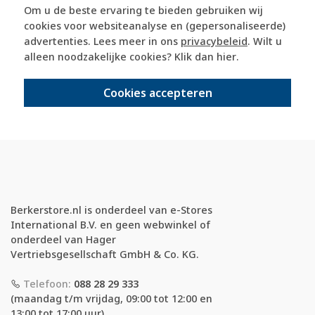
Om u de beste ervaring te bieden gebruiken wij
365 dagen retourrecht
cookies voor websiteanalyse en (gepersonaliseerde)
advertenties. Lees meer in ons
privacybeleid
. Wilt u
alleen noodzakelijke cookies? Klik dan
hier
.
veilig kopen met kopersbescherming
Cookies accepteren
voor 21u besteld, morgen in huis*
Berkerstore.nl is onderdeel van e-Stores
International B.V. en geen webwinkel of
onderdeel van Hager
Vertriebsgesellschaft GmbH & Co. KG.
Telefoon:
088 28 29 333
(maandag t/m vrijdag, 09:00 tot 12:00 en
13:00 tot 17:00 uur)