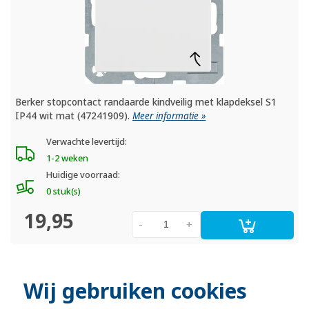
Berker stopcontact randaarde kindveilig met klapdeksel S1
IP44 wit mat (47241909).
Meer informatie »
Verwachte levertijd:
1-2 weken
Huidige voorraad:
0 stuk(s)
19,95
-
+
Wij gebruiken cookies
officiële Berker dealer