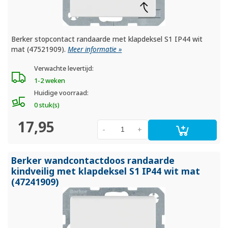
Berker stopcontact randaarde met klapdeksel S1 IP44 wit
mat (47521909).
Meer informatie »
Verwachte levertijd:
1-2 weken
Huidige voorraad:
0 stuk(s)
17,95
-
+
Berker wandcontactdoos randaarde
kindveilig met klapdeksel S1 IP44 wit mat
(47241909)