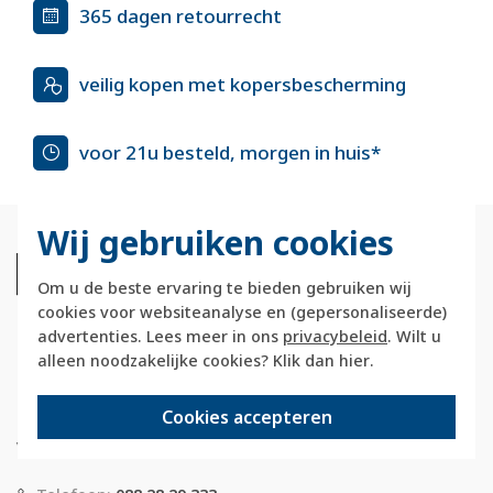
365 dagen retourrecht
veilig kopen met kopersbescherming
voor 21u besteld, morgen in huis*
Wij gebruiken cookies
Om u de beste ervaring te bieden gebruiken wij
cookies voor websiteanalyse en (gepersonaliseerde)
advertenties. Lees meer in ons
privacybeleid
. Wilt u
alleen noodzakelijke cookies? Klik dan
hier
.
Berkerstore.nl is onderdeel van e-Stores
International B.V. en geen webwinkel of
Cookies accepteren
onderdeel van Hager
Vertriebsgesellschaft GmbH & Co. KG.