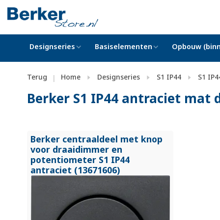
Designseries
Basiselementen
Opbouw (binn
Terug
Home
Designseries
S1 IP44
S1 IP4
|
Berker S1 IP44 antraciet ma
Berker centraaldeel met knop
voor draaidimmer en
potentiometer S1 IP44
antraciet (13671606)