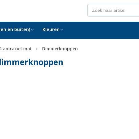
en en buiten)
Kleuren
4 antraciet mat
Dimmerknoppen
t dimmerknoppen