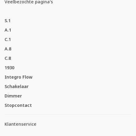
Veelbezochte pagina's
S.1
A.1
C.1
A.8
C.8
1930
Integro Flow
Schakelaar
Dimmer
Stopcontact
Klantenservice