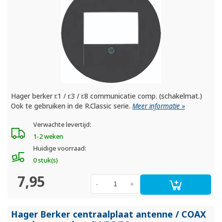
Hager berker r.1 / r.3 / r.8 communicatie comp. (schakelmat.)
Ook te gebruiken in de R.Classic serie.
Meer informatie »
Verwachte levertijd:
1-2 weken
Huidige voorraad:
0 stuk(s)
7,95
-
+
Hager Berker centraalplaat antenne /
COAX