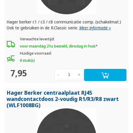
Hager berker r.1 / r.3 / r.8 communicatie comp. (schakelmat.)
Ook te gebruiken in de R.Classic serie.
Meer informatie »
Verwachte levertijd:
voor maandag 21u besteld, dinsdag in huis*
Huidige voorraad:
6 stuk(s)
7,95
-
+
Hager Berker centraalplaat RJ45
wandcontactdoos 2-voudig R1/
R3/
R8 zwart
(WLF1008BG)