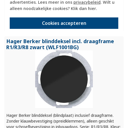
advertenties. Lees meer in ons
privacybeleid
. Wilt u
Huidige voorraad:
alleen noodzakelijke cookies? Klik dan
hier
.
0 stuk(s)
28,95
Cookies accepteren
-
+
Hager Berker blinddeksel incl. draagframe
R1/
R3/
R8 zwart (WLF1001BG)
Hager Berker blinddeksel (blindplaat) inclusief draagframe.
Zonder klauwbevestiging (spreidklemmen), alleen geschikt
voor schroefbevestiging in inbouwdoos. Serie: R1/R3/R8. Kleur: