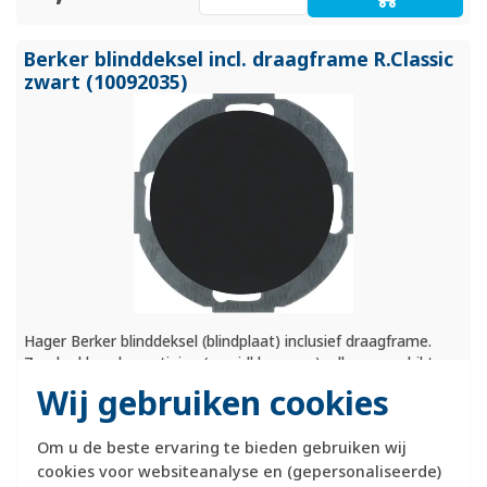
Berker blinddeksel incl. draagframe R.Classic
zwart (10092035)
Hager Berker blinddeksel (blindplaat) inclusief draagframe.
Zonder klauwbevestiging (spreidklemmen), alleen geschikt
voor schroefbevestiging in inbouwdoos. Serie: R.Classic. Kleur:
Wij gebruiken cookies
zwart glans.
Meer informatie »
Om u de beste ervaring te bieden gebruiken wij
Verwachte levertijd:
cookies voor websiteanalyse en (gepersonaliseerde)
1-2 weken