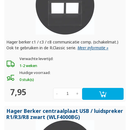
Hager berker r.1 / r.3 / r.8 communicatie comp. (schakelmat.)
Ook te gebruiken in de R.Classic serie.
Meer informatie »
Verwachte levertijd:
1-2 weken
Huidige voorraad:
0 stuk(s)
7,95
-
+
Hager Berker centraalplaat USB /
luidspreker
R1/
R3/
R8 zwart (WLF4000BG)