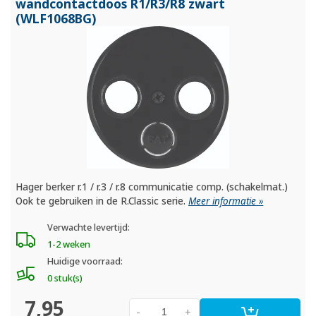
wandcontactdoos R1/
R3/
R8 zwart
(WLF1068BG)
Hager berker r.1 / r.3 / r.8 communicatie comp. (schakelmat.)
Ook te gebruiken in de R.Classic serie.
Meer informatie »
Verwachte levertijd:
1-2 weken
Huidige voorraad:
0 stuk(s)
7,95
-
+