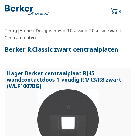
0
Terug
Home
Designseries
R.Classic
R.Classic zwart
|
Centraalplaten
Berker R.Classic zwart centraalplaten
Hager Berker centraalplaat RJ45
wandcontactdoos 1-voudig R1/
R3/
R8 zwart
(WLF1007BG)