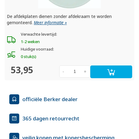
De afdekplaten dienen zonder afdekraam te worden
gemonteerd.
Meer informatie »
Verwachte levertijd:
1-2 weken
Huidige voorraad:
0 stuk(s)
53,95
-
+
officiële Berker dealer
365 dagen retourrecht
veilig kopen met kopersbescherming