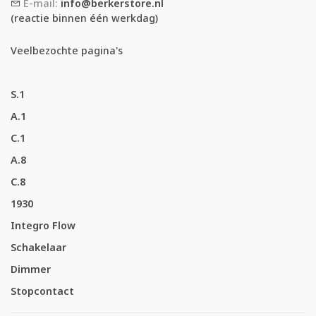
E-mail:
info@berkerstore.nl
(reactie binnen één werkdag)
Veelbezochte pagina's
S.1
A.1
C.1
A.8
C.8
1930
Integro Flow
Schakelaar
Dimmer
Stopcontact