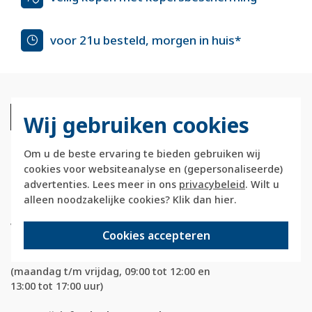
voor 21u besteld, morgen in huis*
Wij gebruiken cookies
Om u de beste ervaring te bieden gebruiken wij
cookies voor websiteanalyse en (gepersonaliseerde)
Berkerstore.nl is onderdeel van e-Stores
advertenties. Lees meer in ons
privacybeleid
. Wilt u
International B.V. en geen webwinkel of
alleen noodzakelijke cookies? Klik dan
hier
.
onderdeel van Hager
Vertriebsgesellschaft GmbH & Co. KG.
Cookies accepteren
Telefoon:
088 28 29 333
(maandag t/m vrijdag, 09:00 tot 12:00 en
13:00 tot 17:00 uur)