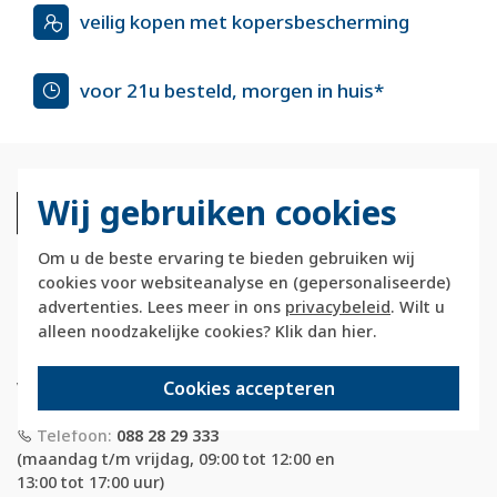
veilig kopen met kopersbescherming
voor 21u besteld, morgen in huis*
Wij gebruiken cookies
Om u de beste ervaring te bieden gebruiken wij
cookies voor websiteanalyse en (gepersonaliseerde)
advertenties. Lees meer in ons
privacybeleid
. Wilt u
Berkerstore.nl is onderdeel van e-Stores
alleen noodzakelijke cookies? Klik dan
hier
.
International B.V. en geen webwinkel of
onderdeel van Hager
Cookies accepteren
Vertriebsgesellschaft GmbH & Co. KG.
Telefoon:
088 28 29 333
(maandag t/m vrijdag, 09:00 tot 12:00 en
13:00 tot 17:00 uur)