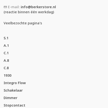
E-mail:
info@berkerstore.nl
(reactie binnen één werkdag)
Veelbezochte pagina's
S.1
A.1
C.1
A.8
C.8
1930
Integro Flow
Schakelaar
Dimmer
Stopcontact