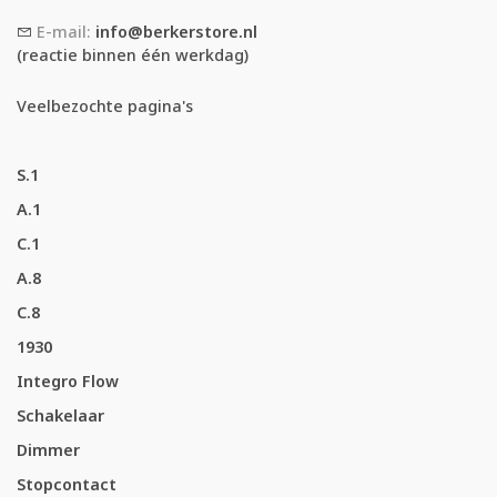
E-mail:
info@berkerstore.nl
(reactie binnen één werkdag)
Veelbezochte pagina's
S.1
A.1
C.1
A.8
C.8
1930
Integro Flow
Schakelaar
Dimmer
Stopcontact