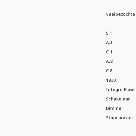
Veelbezochte 
S.1
A.1
C.1
A.8
C.8
1930
Integro Flow
Schakelaar
Dimmer
Stopcontact