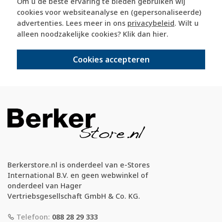
365 dagen retourrecht
Om u de beste ervaring te bieden gebruiken wij
cookies voor websiteanalyse en (gepersonaliseerde)
advertenties. Lees meer in ons
privacybeleid
. Wilt u
veilig kopen met kopersbescherming
alleen noodzakelijke cookies? Klik dan
hier
.
Cookies accepteren
voor 21u besteld, morgen in huis*
Berkerstore.nl is onderdeel van e-Stores
International B.V. en geen webwinkel of
onderdeel van Hager
Vertriebsgesellschaft GmbH & Co. KG.
Telefoon:
088 28 29 333