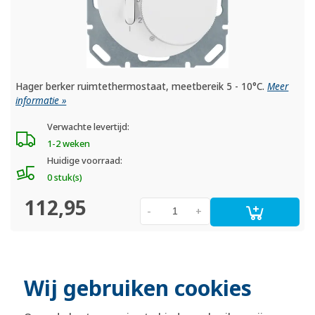
Hager berker ruimtethermostaat, meetbereik 5 - 10°C.
Meer
informatie »
Verwachte levertijd:
1-2 weken
Huidige voorraad:
0 stuk(s)
112,95
-
+
officiële Berker dealer
Wij gebruiken cookies