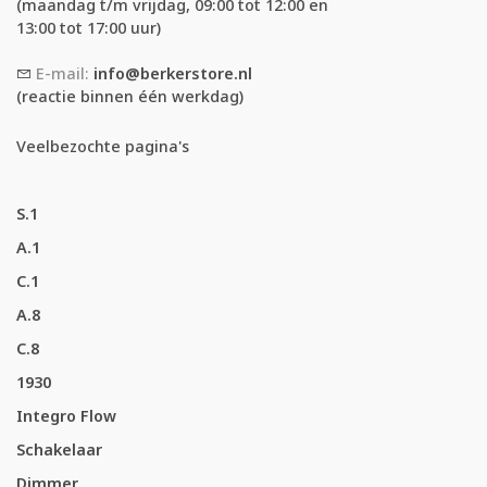
(maandag t/m vrijdag, 09:00 tot 12:00 en
13:00 tot 17:00 uur)
E-mail:
info@berkerstore.nl
(reactie binnen één werkdag)
Veelbezochte pagina's
S.1
A.1
C.1
A.8
C.8
1930
Integro Flow
Schakelaar
Dimmer