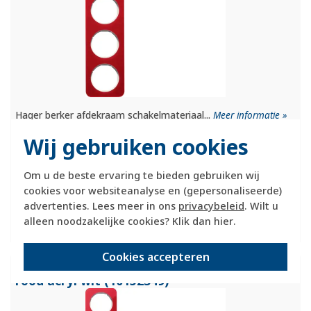
Hager berker afdekraam schakelmateriaal...
Meer informatie »
Wij gebruiken cookies
Verwachte levertijd:
1-2 weken
Om u de beste ervaring te bieden gebruiken wij
Huidige voorraad:
cookies voor websiteanalyse en (gepersonaliseerde)
0 stuk(s)
advertenties. Lees meer in ons
privacybeleid
. Wilt u
162,95
alleen noodzakelijke cookies? Klik dan
hier
.
-
+
Cookies accepteren
Berker afdekraam 5-voudig R1 transparant
rood acryl wit (10152349)