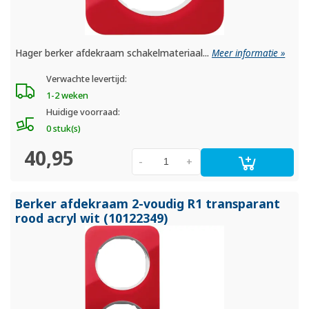
Hager berker afdekraam schakelmateriaal...
Meer informatie »
Verwachte levertijd:
1-2 weken
Huidige voorraad:
0 stuk(s)
40,95
-
+
Berker afdekraam 2-voudig R1 transparant
rood acryl wit (10122349)