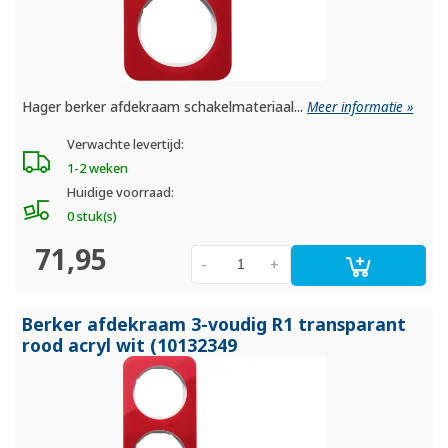
Hager berker afdekraam schakelmateriaal...
Meer informatie »
Verwachte levertijd:
1-2 weken
Huidige voorraad:
0 stuk(s)
71,95
-
+
Berker afdekraam 3-voudig R1 transparant
rood acryl wit (10132349