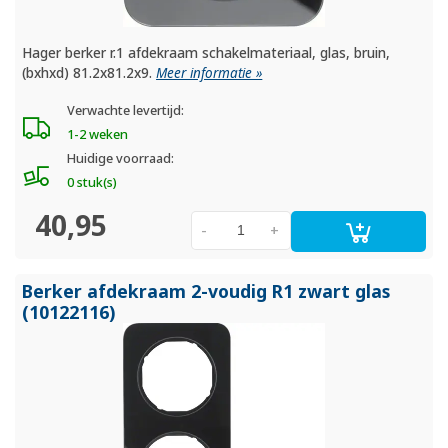
Hager berker r.1 afdekraam schakelmateriaal, glas, bruin,
(bxhxd) 81.2x81.2x9.
Meer informatie »
Verwachte levertijd:
1-2 weken
Huidige voorraad:
0 stuk(s)
40,95
-
+
Berker afdekraam 2-voudig R1 zwart glas
(10122116)