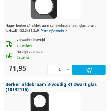
Hager berker r.1 afdekraam schakelmateriaal, glas, bruin,
(bxhxd) 152.2x81.2x9.
Meer informatie »
Verwachte levertijd:
1-2 weken
Huidige voorraad:
0 stuk(s)
71,95
-
+
Berker afdekraam 3-voudig R1 zwart glas
(10132116)