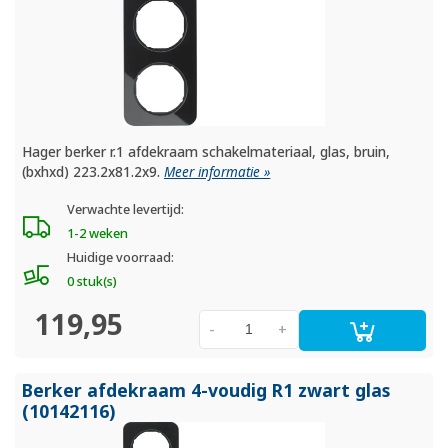
Hager berker r.1 afdekraam schakelmateriaal, glas, bruin,
(bxhxd) 223.2x81.2x9.
Meer informatie »
Verwachte levertijd:
1-2 weken
Huidige voorraad:
0 stuk(s)
119,95
-
+
Berker afdekraam 4-voudig R1 zwart glas
(10142116)