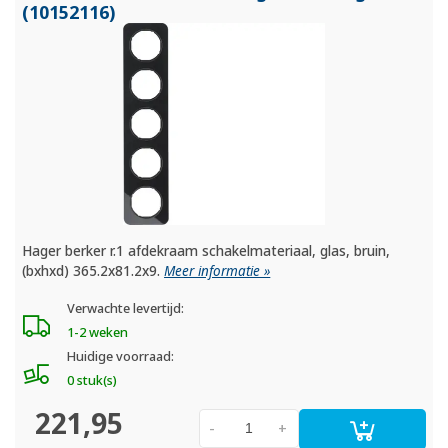
(10152116)
Hager berker r.1 afdekraam schakelmateriaal, glas, bruin,
(bxhxd) 365.2x81.2x9.
Meer informatie »
Verwachte levertijd:
1-2 weken
Huidige voorraad:
0 stuk(s)
221,95
-
+