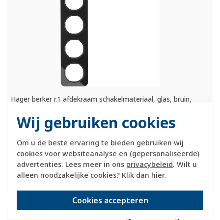
Hager berker r.1 afdekraam schakelmateriaal, glas, bruin,
(bxhxd) 294.2x81.2x9.
Meer informatie »
Wij gebruiken cookies
Verwachte levertijd:
1-2 weken
Om u de beste ervaring te bieden gebruiken wij
Huidige voorraad:
cookies voor websiteanalyse en (gepersonaliseerde)
0 stuk(s)
advertenties. Lees meer in ons
privacybeleid
. Wilt u
alleen noodzakelijke cookies? Klik dan
hier
.
162,95
-
+
Cookies accepteren
Berker afdekraam 5-voudig R1 zwart glas