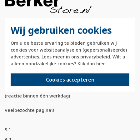
Wij gebruiken cookies
Berkerstore.nl is onderdeel van e-Stores
International B.V. en geen webwinkel of
Om u de beste ervaring te bieden gebruiken wij
onderdeel van Hager
Vertriebsgesellschaft GmbH & Co. KG.
cookies voor websiteanalyse en (gepersonaliseerde)
advertenties. Lees meer in ons
privacybeleid
. Wilt u
Telefoon:
088 28 29 333
alleen noodzakelijke cookies? Klik dan
hier
.
(maandag t/m vrijdag, 09:00 tot 12:00 en
13:00 tot 17:00 uur)
Cookies accepteren
E-mail:
info@berkerstore.nl
(reactie binnen één werkdag)
Veelbezochte pagina's
S.1
A.1