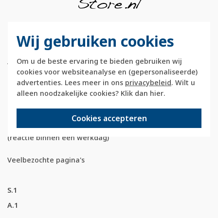
Berkerstore.nl is onderdeel van e-Stores
Wij gebruiken cookies
International B.V. en geen webwinkel of
onderdeel van Hager
Om u de beste ervaring te bieden gebruiken wij
Vertriebsgesellschaft GmbH & Co. KG.
cookies voor websiteanalyse en (gepersonaliseerde)
advertenties. Lees meer in ons
privacybeleid
. Wilt u
Telefoon:
088 28 29 333
alleen noodzakelijke cookies? Klik dan
hier
.
(maandag t/m vrijdag, 09:00 tot 12:00 en
13:00 tot 17:00 uur)
Cookies accepteren
E-mail:
info@berkerstore.nl
(reactie binnen één werkdag)
Veelbezochte pagina's
S.1
A.1