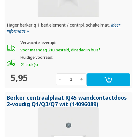
Hager berker q 1 bed.element / centr.pl. schakelmat.
Meer
informatie »
Verwachte levertijd:
voor maandag 21u besteld, dinsdag in huis*
Huidige voorraad:
21 stuk(s)
5,95
-
+
Berker centraalplaat RJ45 wandcontactdoos
2-voudig Q1/
Q3/
Q7 wit (14096089)