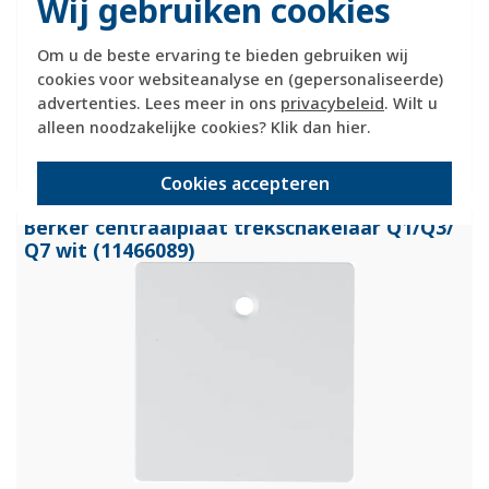
Wij gebruiken cookies
Verwachte levertijd:
Om u de beste ervaring te bieden gebruiken wij
voor maandag 21u besteld, dinsdag in huis*
cookies voor websiteanalyse en (gepersonaliseerde)
Huidige voorraad:
advertenties. Lees meer in ons
privacybeleid
. Wilt u
27 stuk(s)
alleen noodzakelijke cookies? Klik dan
hier
.
11,95
-
+
Cookies accepteren
Berker centraalplaat trekschakelaar Q1/
Q3/
Q7 wit (11466089)