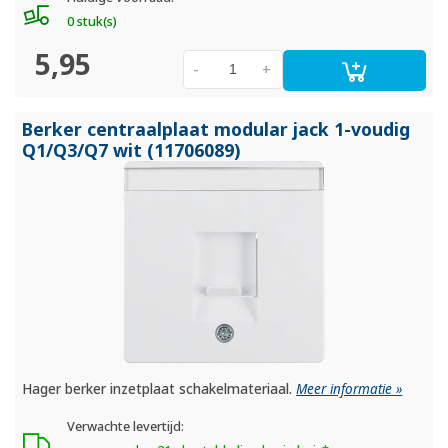
0 stuk(s)
5,95
-
+
Berker centraalplaat modular jack 1-voudig
Q1/
Q3/
Q7 wit (11706089)
Hager berker inzetplaat schakelmateriaal.
Meer informatie »
Verwachte levertijd: