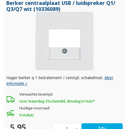
Berker centraalplaat USB /
luidspreker Q1/
Q3/
Q7 wit (10336089)
Hager berker q 1 bed.element / centr.pl. schakelmat.
Meer
informatie »
Verwachte levertijd:
voor maandag 21u besteld, dinsdag in huis*
Huidige voorraad:
9 stuk(s)
5,95
-
+