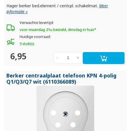
Hager berker bed.element / centr.pl. schakelmat.
Meer
informatie »
Verwachte levertijd:
voor maandag 21u besteld, dinsdag in huis*
Huidige voorraad:
5 stuk(s)
6,95
-
+
Berker centraalplaat telefoon KPN 4-polig
Q1/
Q3/
Q7 wit (6110366089)