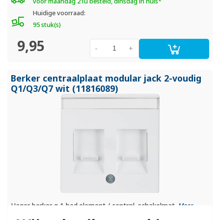
voor maandag 21u besteld, dinsdag in huis*
Huidige voorraad:
95 stuk(s)
9,95
-
+
Berker centraalplaat modular jack 2-voudig
Q1/
Q3/
Q7 wit (11816089)
Hager berker q 1 bed.element / centr.pl. schakelmat.
Meer
informatie »