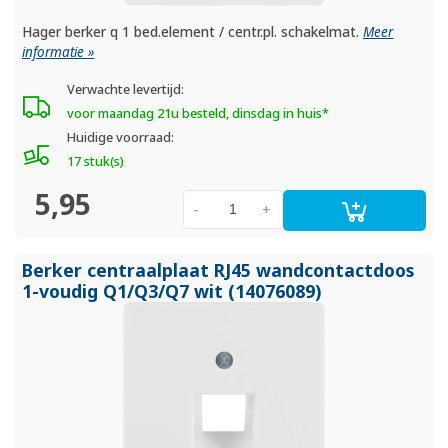
Hager berker q 1 bed.element / centr.pl. schakelmat.
Meer
informatie »
Verwachte levertijd:
voor maandag 21u besteld, dinsdag in huis*
Huidige voorraad:
17 stuk(s)
5,95
-
+
Berker centraalplaat RJ45 wandcontactdoos
1-voudig Q1/
Q3/
Q7 wit (14076089)