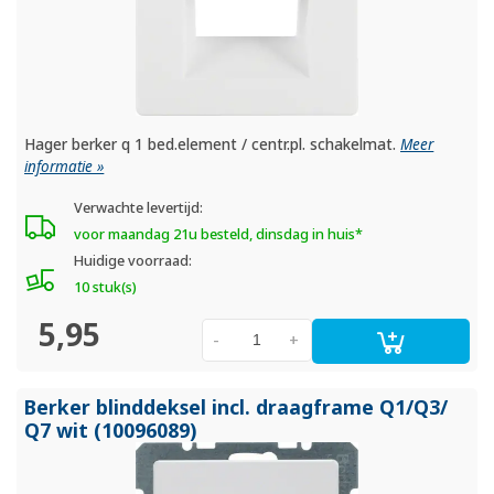
Hager berker q 1 bed.element / centr.pl. schakelmat.
Meer
informatie »
Verwachte levertijd:
voor maandag 21u besteld, dinsdag in huis*
Huidige voorraad:
10 stuk(s)
5,95
-
+
Berker blinddeksel incl. draagframe Q1/
Q3/
Q7 wit (10096089)