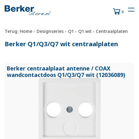
0
Terug
Home
Designseries
Q1
Q1 wit
Centraalplaten
|
Berker Q1/Q3/Q7 wit centraalplaten
Berker centraalplaat antenne /
COAX
wandcontactdoos Q1/
Q3/
Q7 wit (12036089)