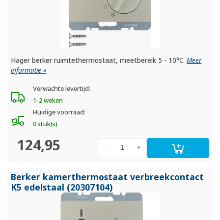
Hager berker ruimtethermostaat, meetbereik 5 - 10°C.
Meer
informatie »
Verwachte levertijd:
1-2 weken
Huidige voorraad:
0 stuk(s)
124,95
-
+
Berker kamerthermostaat verbreekcontact
K5 edelstaal (20307104)