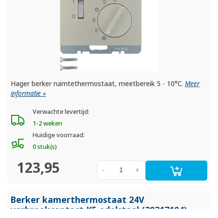
Hager berker ruimtethermostaat, meetbereik 5 - 10°C.
Meer
informatie »
Verwachte levertijd:
1-2 weken
Huidige voorraad:
0 stuk(s)
123,95
-
+
Berker kamerthermostaat 24V
verbreekcontact K5 edelstaal (20317104)