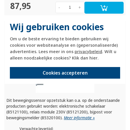
87,95
-
+
Wij gebruiken cookies
Berker bewegingsmelder opzetstuk 2,2m
comfort K5 aluminium (85342277)
Om u de beste ervaring te bieden gebruiken wij
cookies voor websiteanalyse en (gepersonaliseerde)
advertenties. Lees meer in ons
privacybeleid
. Wilt u
alleen noodzakelijke cookies? Klik dan
hier
.
Cookies accepteren
Dit bewegingssensor opzetstuk kan o.a. op de onderstaande
producten gebruikt worden: elektronische schakelaar
(85121100), relais module 230V (85121200), bijpost voor
bewegingsmelder (85320100).
Meer informatie »
Verwachte levertijd: