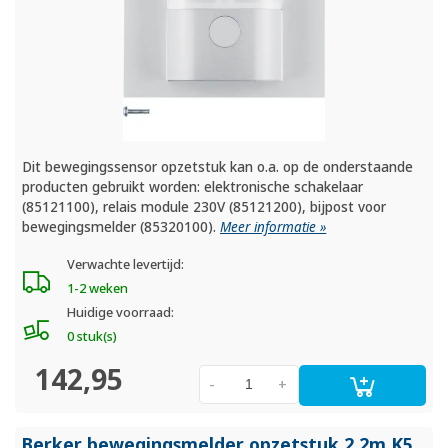
Dit bewegingssensor opzetstuk kan o.a. op de onderstaande
producten gebruikt worden: elektronische schakelaar
(85121100), relais module 230V (85121200), bijpost voor
bewegingsmelder (85320100).
Meer informatie »
Verwachte levertijd:
1-2 weken
Huidige voorraad:
0 stuk(s)
142,95
-
+
Berker bewegingsmelder opzetstuk 2,2m K5