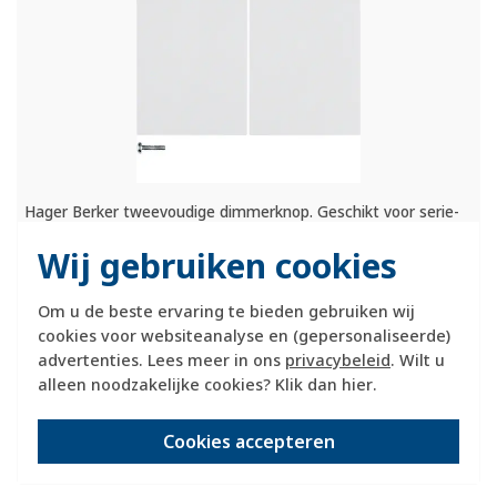
Hager Berker tweevoudige dimmerknop. Geschikt voor serie-
tastdimmers en tweevoudige elektronische schakelaars.
Wij gebruiken cookies
Exclusief binnenwerk en afdekraam. Serie: K1, kleur: wit
glans.
Meer informatie »
Om u de beste ervaring te bieden gebruiken wij
Verwachte levertijd:
cookies voor websiteanalyse en (gepersonaliseerde)
1-2 weken
advertenties. Lees meer in ons
privacybeleid
. Wilt u
Huidige voorraad:
alleen noodzakelijke cookies? Klik dan
hier
.
0 stuk(s)
33,95
Cookies accepteren
-
+