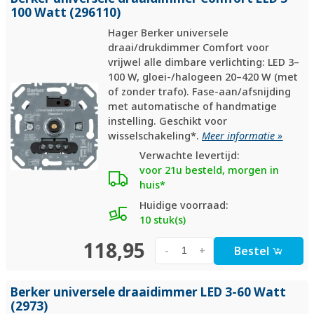
100 Watt (296110)
Hager Berker universele
draai/drukdimmer Comfort voor
vrijwel alle dimbare verlichting: LED 3–
100 W, gloei-/halogeen 20–420 W (met
of zonder trafo). Fase-aan/afsnijding
met automatische of handmatige
instelling. Geschikt voor
wisselschakeling*.
Meer informatie »
Verwachte levertijd:
voor 21u besteld, morgen in
huis*
Huidige voorraad:
10 stuk(s)
118,95
Bestel
-
+
Berker universele draaidimmer LED 3-60 Watt
(2973)