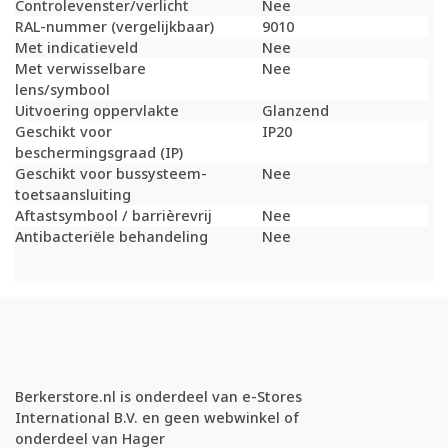
Controlevenster/verlicht
Nee
RAL-nummer (vergelijkbaar)
9010
Met indicatieveld
Nee
Met verwisselbare
Nee
lens/symbool
Uitvoering oppervlakte
Glanzend
Geschikt voor
IP20
beschermingsgraad (IP)
Geschikt voor bussysteem-
Nee
toetsaansluiting
Aftastsymbool / barrièrevrij
Nee
Antibacteriële behandeling
Nee
Berkerstore.nl is onderdeel van e-Stores
International B.V. en geen webwinkel of
onderdeel van Hager