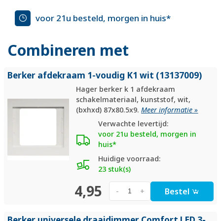
voor 21u besteld, morgen in huis*
Combineren met
Berker afdekraam 1-voudig K1 wit (13137009)
Hager berker k 1 afdekraam
schakelmateriaal, kunststof, wit,
(bxhxd) 87x80.5x9.
Meer informatie »
Verwachte levertijd:
voor 21u besteld, morgen in
huis*
Huidige voorraad:
23 stuk(s)
4,95
Bestel
-
+
Berker universele draaidimmer Comfort LED 3-