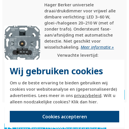
Hager Berker universele
draai/drukdimmer voor vrijwel alle
dimbare verlichting: LED 3–60 W,
gloei-/halogeen 20–210 W (met of
zonder trafo). Ondersteunt fase-
aan/afsnijding met automatische
detectie. Niet geschikt voor
wisselschakeling.
Meer informatie »
Verwachte levertijd:
voor 21u besteld, morgen in
huis*
Wij gebruiken cookies
Huidige voorraad:
99 stuk(s)
Om u de beste ervaring te bieden gebruiken wij
cookies voor websiteanalyse en (gepersonaliseerde)
70,95
Bestel
-
+
advertenties. Lees meer in ons
privacybeleid
. Wilt u
alleen noodzakelijke cookies? Klik dan
hier
.
Productomschrijving
Cookies accepteren
Hager Berker 11357009 Productdatablad