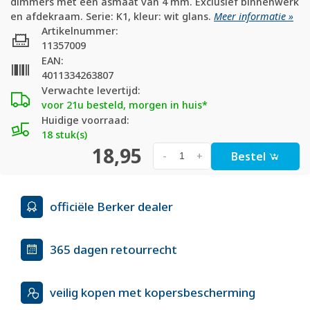
dimmers met een asmaat van 4 mm. Exclusief binnenwerk
en afdekraam. Serie: K1, kleur: wit glans.
Meer informatie »
Artikelnummer:
11357009
EAN:
4011334263807
Verwachte levertijd:
voor 21u besteld, morgen in huis*
Huidige voorraad:
18 stuk(s)
18,95
Bestel
-
+
officiële Berker dealer
365 dagen retourrecht
veilig kopen met kopersbescherming