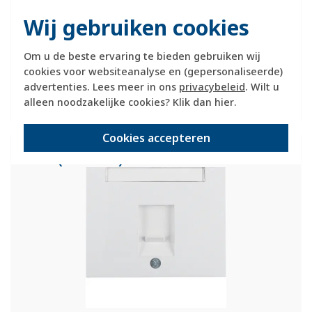
Wij gebruiken cookies
Verwachte levertijd:
1-2 weken
Huidige voorraad:
Om u de beste ervaring te bieden gebruiken wij
0 stuk(s)
cookies voor websiteanalyse en (gepersonaliseerde)
advertenties. Lees meer in ons
privacybeleid
. Wilt u
9,95
alleen noodzakelijke cookies? Klik dan
hier
.
-
+
Cookies accepteren
Berker centraalplaat modular jack 1-voudig
K1 wit (11707009)