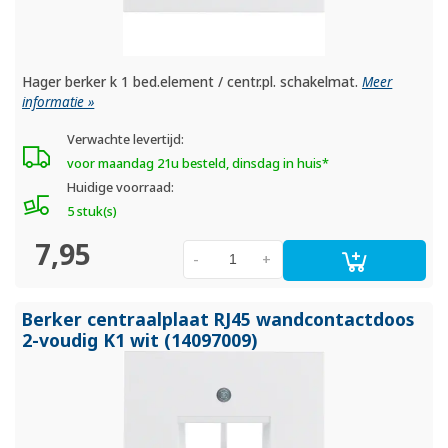
Hager berker k 1 bed.element / centr.pl. schakelmat.
Meer
informatie »
Verwachte levertijd:
voor maandag 21u besteld, dinsdag in huis*
Huidige voorraad:
5 stuk(s)
7,95
-
+
Berker centraalplaat RJ45 wandcontactdoos
2-voudig K1 wit (14097009)