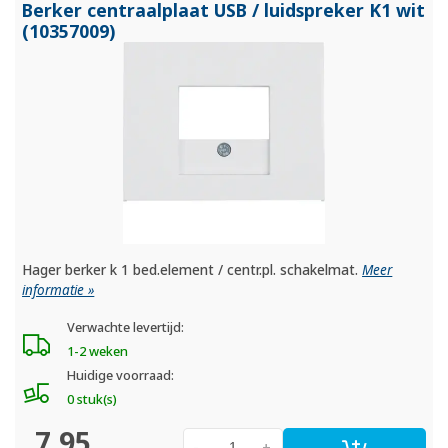
Berker centraalplaat USB /
luidspreker K1 wit
(10357009)
Hager berker k 1 bed.element / centr.pl. schakelmat.
Meer
informatie »
Verwachte levertijd:
1-2 weken
Huidige voorraad:
0 stuk(s)
7,95
-
+