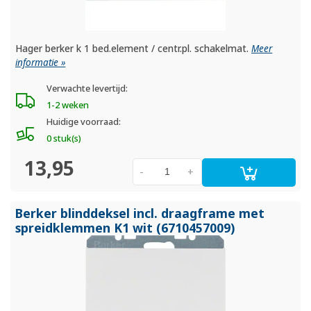
Hager berker k 1 bed.element / centr.pl. schakelmat.
Meer
informatie »
Verwachte levertijd:
1-2 weken
Huidige voorraad:
0 stuk(s)
13,95
-
+
Berker blinddeksel incl. draagframe met
spreidklemmen K1 wit (6710457009)