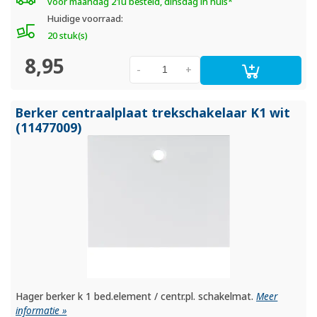
voor maandag 21u besteld, dinsdag in huis*
Huidige voorraad:
20 stuk(s)
8,95
-
+
Berker centraalplaat trekschakelaar K1 wit
(11477009)
Hager berker k 1 bed.element / centr.pl. schakelmat.
Meer
informatie »