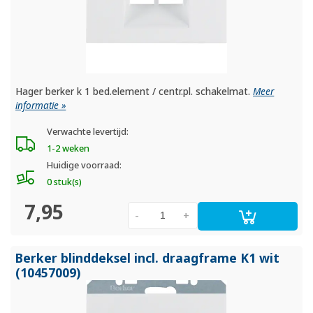
Hager berker k 1 bed.element / centr.pl. schakelmat.
Meer
informatie »
Verwachte levertijd:
1-2 weken
Huidige voorraad:
0 stuk(s)
7,95
-
+
Berker blinddeksel incl. draagframe K1 wit
(10457009)