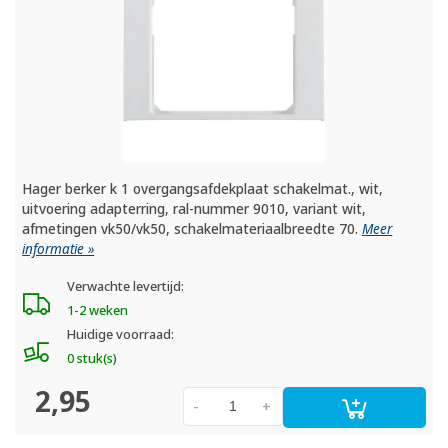
Hager berker k 1 overgangsafdekplaat schakelmat., wit,
uitvoering adapterring, ral-nummer 9010, variant wit,
afmetingen vk50/vk50, schakelmateriaalbreedte 70.
Meer
informatie »
Verwachte levertijd:
1-2 weken
Huidige voorraad:
0 stuk(s)
2,95
-
+