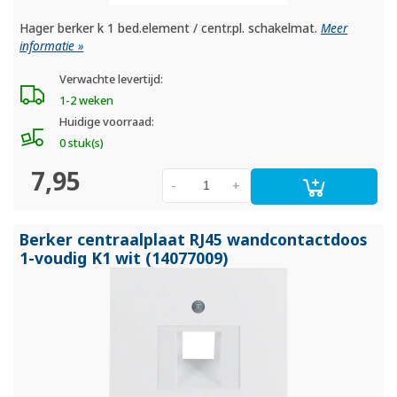
Hager berker k 1 bed.element / centr.pl. schakelmat.
Meer
informatie »
Verwachte levertijd:
1-2 weken
Huidige voorraad:
0 stuk(s)
7,95
-
+
Berker centraalplaat RJ45 wandcontactdoos
1-voudig K1 wit (14077009)