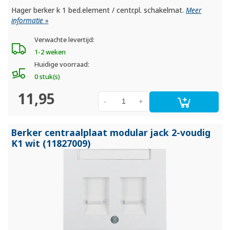
Hager berker k 1 bed.element / centr.pl. schakelmat.
Meer
informatie »
Verwachte levertijd:
1-2 weken
Huidige voorraad:
0 stuk(s)
11,95
-
+
Berker centraalplaat modular jack 2-voudig
K1 wit (11827009)