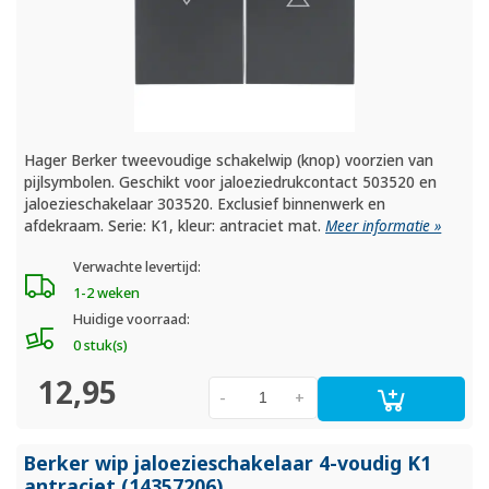
Hager Berker tweevoudige schakelwip (knop) voorzien van
pijlsymbolen. Geschikt voor jaloeziedrukcontact 503520 en
jaloezieschakelaar 303520. Exclusief binnenwerk en
afdekraam. Serie: K1, kleur: antraciet mat.
Meer informatie »
Verwachte levertijd:
1-2 weken
Huidige voorraad:
0 stuk(s)
12,95
-
+
Berker wip jaloezieschakelaar 4-voudig K1
antraciet (14357206)