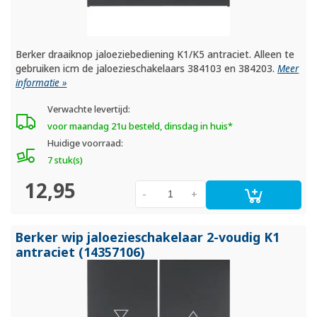
Berker draaiknop jaloeziebediening K1/K5 antraciet. Alleen te
gebruiken icm de jaloezieschakelaars 384103 en 384203.
Meer
informatie »
Verwachte levertijd:
voor maandag 21u besteld, dinsdag in huis*
Huidige voorraad:
7 stuk(s)
12,95
-
+
Berker wip jaloezieschakelaar 2-voudig K1
antraciet (14357106)