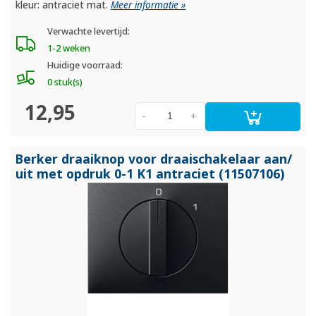
kleur: antraciet mat.
Meer informatie »
Verwachte levertijd:
1-2 weken
Huidige voorraad:
0 stuk(s)
12,95
-
+
Berker draaiknop voor draaischakelaar aan/
uit met opdruk 0-1 K1 antraciet (11507106)