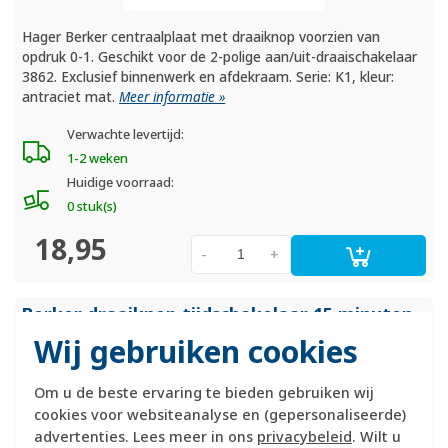
Hager Berker centraalplaat met draaiknop voorzien van
opdruk 0-1. Geschikt voor de 2-polige aan/uit-draaischakelaar
3862. Exclusief binnenwerk en afdekraam. Serie: K1, kleur:
antraciet mat.
Meer informatie »
Verwachte levertijd:
1-2 weken
Huidige voorraad:
0 stuk(s)
18,95
-
+
Berker draaiknop tijdschakelaar 15 minuten
K1 antraciet (16347106)
Wij gebruiken cookies
Om u de beste ervaring te bieden gebruiken wij
cookies voor websiteanalyse en (gepersonaliseerde)
advertenties. Lees meer in ons
privacybeleid
. Wilt u