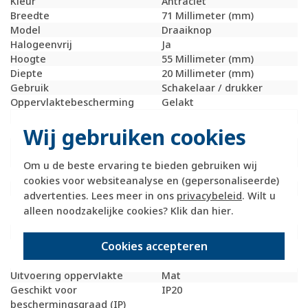
Kleur
Antraciet
Breedte
71 Millimeter (mm)
Model
Draaiknop
Halogeenvrij
Ja
Hoogte
55 Millimeter (mm)
Diepte
20 Millimeter (mm)
Gebruik
Schakelaar / drukker
Oppervlaktebescherming
Gelakt
Materiaalkwaliteit
Thermoplast
Wij gebruiken cookies
Materiaal
Kunststof
Bevestigingswijze
Klem- /
schroefbevestiging
Om u de beste ervaring te bieden gebruiken wij
Opdruk/indicatie
Symbolen "1" en "0"
cookies voor websiteanalyse en (gepersonaliseerde)
Controlevenster/verlicht
Nee
advertenties. Lees meer in ons
privacybeleid
. Wilt u
RAL-nummer
7021
alleen noodzakelijke cookies? Klik dan
hier
.
(vergelijkbaar)
Met indicatieveld
Nee
Cookies accepteren
Met verwisselbare
Nee
lens/symbool
Uitvoering oppervlakte
Mat
Geschikt voor
IP20
beschermingsgraad (IP)