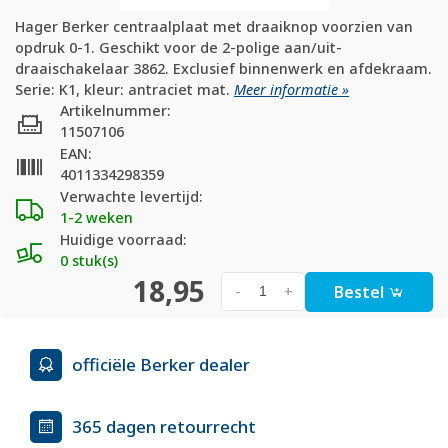
Hager Berker centraalplaat met draaiknop voorzien van
opdruk 0-1. Geschikt voor de 2-polige aan/uit-
draaischakelaar 3862. Exclusief binnenwerk en afdekraam.
Serie: K1, kleur: antraciet mat.
Meer informatie »
Artikelnummer:
11507106
EAN:
4011334298359
Verwachte levertijd:
1-2 weken
Huidige voorraad:
0 stuk(s)
18,95
Bestel
-
+
officiële Berker dealer
365 dagen retourrecht