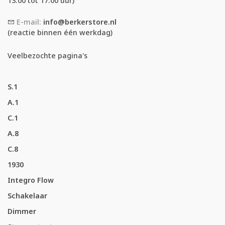
13:00 tot 17:00 uur)
E-mail:
info@berkerstore.nl
(reactie binnen één werkdag)
Veelbezochte pagina's
S.1
A.1
C.1
A.8
C.8
1930
Integro Flow
Schakelaar
Dimmer