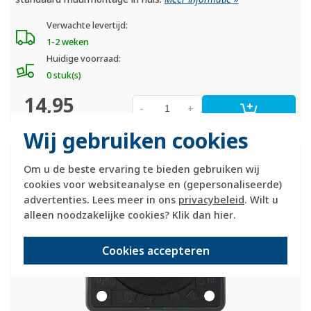
Verwachte levertijd:
1-2 weken
Huidige voorraad:
0 stuk(s)
14,95
-
+
Wij gebruiken cookies
Berker Integro Flow pulsdrukker
maakcontact zwart glans (936712510)
Om u de beste ervaring te bieden gebruiken wij
cookies voor websiteanalyse en (gepersonaliseerde)
advertenties. Lees meer in ons
privacybeleid
. Wilt u
alleen noodzakelijke cookies? Klik dan
hier
.
Cookies accepteren