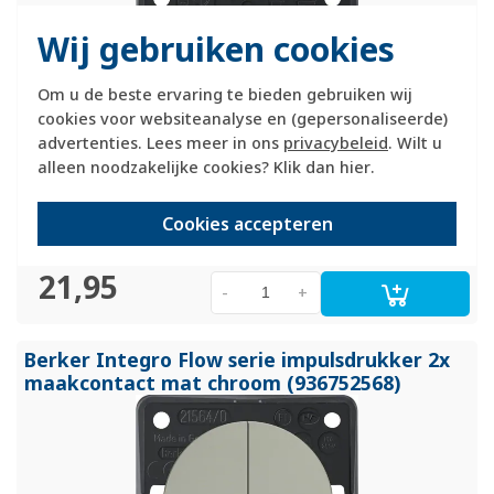
Wij gebruiken cookies
Hager Berker impulsdrukker met 1 maakcontact. Serie:
Integro Flow, kleur: mat chroom. Geschikt voor (bad)meubels,
Om u de beste ervaring te bieden gebruiken wij
caravans of boten. Niet geschikt voor standaard
cookies voor websiteanalyse en (gepersonaliseerde)
muurmontage in huis.
Meer informatie »
advertenties. Lees meer in ons
privacybeleid
. Wilt u
Verwachte levertijd:
alleen noodzakelijke cookies? Klik dan
hier
.
1-2 weken
Huidige voorraad:
Cookies accepteren
0 stuk(s)
21,95
-
+
Berker Integro Flow serie impulsdrukker 2x
maakcontact mat chroom (936752568)