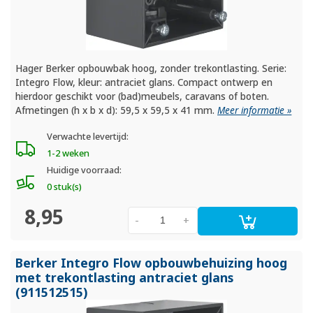
Hager Berker opbouwbak hoog, zonder trekontlasting. Serie:
Integro Flow, kleur: antraciet glans. Compact ontwerp en
hierdoor geschikt voor (bad)meubels, caravans of boten.
Afmetingen (h x b x d): 59,5 x 59,5 x 41 mm.
Meer informatie »
Verwachte levertijd:
1-2 weken
Huidige voorraad:
0 stuk(s)
8,95
-
+
Berker Integro Flow opbouwbehuizing hoog
met trekontlasting antraciet glans
(911512515)