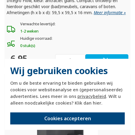
Integro Flow, kleur: antraciet glans. Compact ontwerp en
hierdoor geschikt voor (bad)meubels, caravans of boten.
Afmetingen (h x b x d): 59,5 x 59,5 x 16 mm.
Meer informatie »
Verwachte levertijd:
1-2 weken
Huidige voorraad:
0 stuk(s)
6,95
-
+
Wij gebruiken cookies
Berker Integro Flow opbouwbehuizing vlak
Om u de beste ervaring te bieden gebruiken wij
met 2x trekontlasting antraciet glans
cookies voor websiteanalyse en (gepersonaliseerde)
(911522565)
advertenties. Lees meer in ons
privacybeleid
. Wilt u
alleen noodzakelijke cookies? Klik dan
hier
.
Cookies accepteren