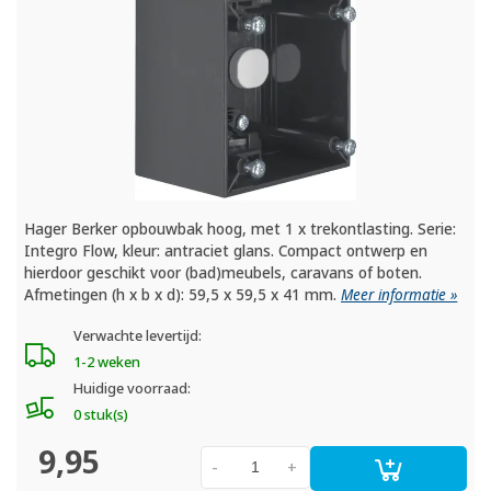
Hager Berker opbouwbak hoog, met 1 x trekontlasting. Serie:
Integro Flow, kleur: antraciet glans. Compact ontwerp en
hierdoor geschikt voor (bad)meubels, caravans of boten.
Afmetingen (h x b x d): 59,5 x 59,5 x 41 mm.
Meer informatie »
Verwachte levertijd:
1-2 weken
Huidige voorraad:
0 stuk(s)
9,95
-
+