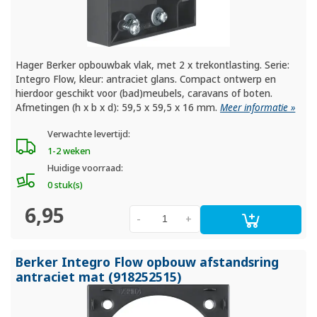
Hager Berker opbouwbak vlak, met 2 x trekontlasting. Serie:
Integro Flow, kleur: antraciet glans. Compact ontwerp en
hierdoor geschikt voor (bad)meubels, caravans of boten.
Afmetingen (h x b x d): 59,5 x 59,5 x 16 mm.
Meer informatie »
Verwachte levertijd:
1-2 weken
Huidige voorraad:
0 stuk(s)
6,95
-
+
Berker Integro Flow opbouw afstandsring
antraciet mat (918252515)