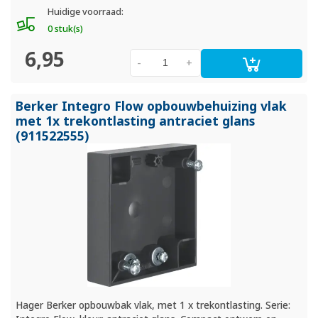
Huidige voorraad:
0 stuk(s)
6,95
-
+
Berker Integro Flow opbouwbehuizing vlak
met 1x trekontlasting antraciet glans
(911522555)
Hager Berker opbouwbak vlak, met 1 x trekontlasting. Serie: