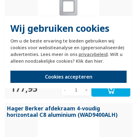
Hager Berker viervoudig afdekraam, voor verticale montage.
Wij gebruiken cookies
Afmetingen: 88x301x10mm. Gemaakt van geanodiseerd,
geborsteld aluminium. Serie: C.8, kleur: aluminium (RAL
Om u de beste ervaring te bieden gebruiken wij
9007).
Meer informatie »
cookies voor websiteanalyse en (gepersonaliseerde)
Verwachte levertijd:
advertenties. Lees meer in ons
privacybeleid
. Wilt u
1-2 weken
alleen noodzakelijke cookies? Klik dan
hier
.
Huidige voorraad:
0 stuk(s)
Cookies accepteren
177,95
-
+
Hager Berker afdekraam 4-voudig
horizontaal C8 aluminium (WAD9400ALH)