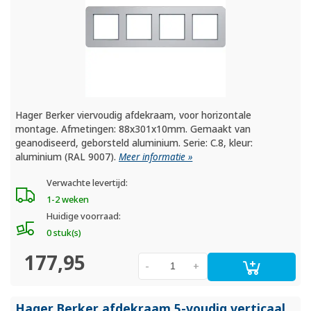
Hager Berker viervoudig afdekraam, voor horizontale
montage. Afmetingen: 88x301x10mm. Gemaakt van
geanodiseerd, geborsteld aluminium. Serie: C.8, kleur:
aluminium (RAL 9007).
Meer informatie »
Verwachte levertijd:
1-2 weken
Huidige voorraad:
0 stuk(s)
177,95
-
+
Hager Berker afdekraam 5-voudig verticaal