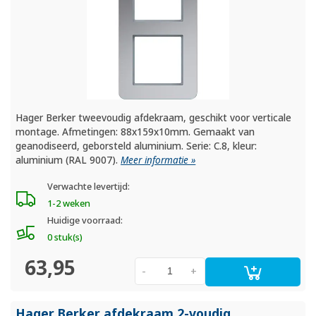
Hager Berker tweevoudig afdekraam, geschikt voor verticale
montage. Afmetingen: 88x159x10mm. Gemaakt van
geanodiseerd, geborsteld aluminium. Serie: C.8, kleur:
aluminium (RAL 9007).
Meer informatie »
Verwachte levertijd:
1-2 weken
Huidige voorraad:
0 stuk(s)
63,95
-
+
Hager Berker afdekraam 2-voudig