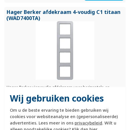
Hager Berker afdekraam 4-voudig C1 titaan
(WAD7400TA)
Hager Berker viervoudig afdekraam voor horizontale en
verticale montage. Afmetingen: 81,5x294x10mm. Gemaakt
Wij gebruiken cookies
van slagvast gelakt thermoplast. Serie: C.1, kleur: titaan
metallic (RAL 9006).
Meer informatie »
Om u de beste ervaring te bieden gebruiken wij
Verwachte levertijd:
cookies voor websiteanalyse en (gepersonaliseerde)
1-2 weken
advertenties. Lees meer in ons
privacybeleid
. Wilt u
alleen noodzakelijke cookies? Klik dan
hier
.
Huidige voorraad: