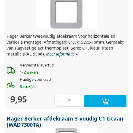
Hager Berker tweevoudig afdekraam voor horizontale en
verticale montage. Afmetingen: 81,5x152,5x10mm. Gemaakt
van slagvast gelakt thermoplast. Serie: C.1, kleur: titaan
metallic (RAL 9006).
Meer informatie »
Verwachte levertijd:
1-2 weken
Huidige voorraad:
0 stuk(s)
9,95
-
+
Hager Berker afdekraam 3-voudig C1 titaan
(WAD7300TA)