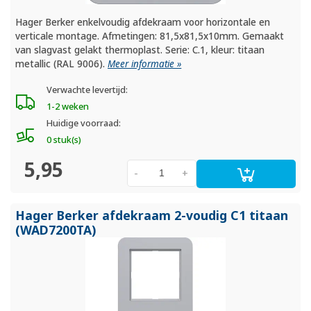
Hager Berker enkelvoudig afdekraam voor horizontale en
verticale montage. Afmetingen: 81,5x81,5x10mm. Gemaakt
van slagvast gelakt thermoplast. Serie: C.1, kleur: titaan
metallic (RAL 9006).
Meer informatie »
Verwachte levertijd:
1-2 weken
Huidige voorraad:
0 stuk(s)
5,95
-
+
Hager Berker afdekraam 2-voudig C1 titaan
(WAD7200TA)