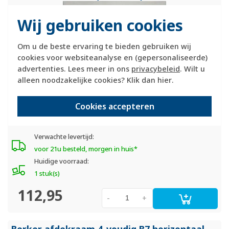
Wij gebruiken cookies
Om u de beste ervaring te bieden gebruiken wij
cookies voor websiteanalyse en (gepersonaliseerde)
advertenties. Lees meer in ons
privacybeleid
. Wilt u
alleen noodzakelijke cookies? Klik dan
hier
.
Cookies accepteren
Hager berker afdekraam schakelmateriaal...
Meer informatie »
Verwachte levertijd:
voor 21u besteld, morgen in huis*
Huidige voorraad:
1 stuk(s)
112,95
-
+
Berker afdekraam 4-voudig B7 horizontaal