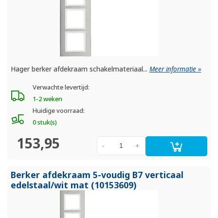
Hager berker afdekraam schakelmateriaal...
Meer informatie »
Verwachte levertijd:
1-2 weken
Huidige voorraad:
0 stuk(s)
153,95
-
+
Berker afdekraam 5-voudig B7 verticaal
edelstaal/
wit mat (10153609)