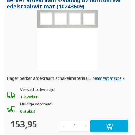
edelstaal/
wit mat (10243609)
Hager berker afdekraam schakelmateriaal...
Meer informatie »
Verwachte levertijd:
1-2 weken
Huidige voorraad:
0 stuk(s)
153,95
-
+