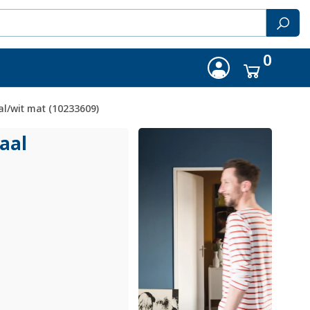
0
l/wit mat (10233609)
aal