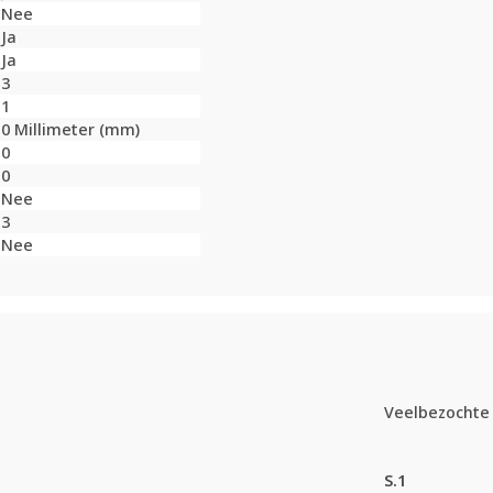
Nee
Ja
Ja
3
1
0 Millimeter (mm)
0
0
Nee
3
Nee
Veelbezochte 
S.1