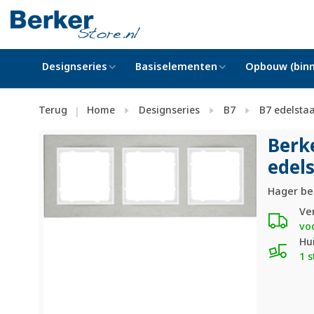
Designseries
Basiselementen
Opbouw (binn
Terug
Home
Designseries
B7
B7 edelstaa
|
Berk
edels
Hager be
Ve
vo
Hu
1 s