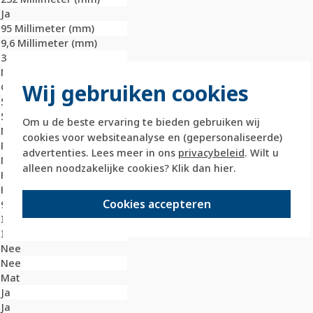
Ja
95 Millimeter (mm)
9,6 Millimeter (mm)
3
Nee
Wij gebruiken cookies
Geborsteld
56 Millimeter (mm)
56 Millimeter (mm)
Om u de beste ervaring te bieden gebruiken wij
Nee
cookies voor websiteanalyse en (gepersonaliseerde)
Roestvaststaal ( RVS )
advertenties. Lees meer in ons
privacybeleid
. Wilt u
Metaal
alleen noodzakelijke cookies? Klik dan
hier
.
Klembevestiging
Horizontaal
Cookies accepteren
9022
IK07
IP20
Nee
Nee
Mat
Ja
Ja