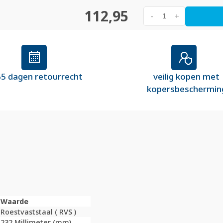
112,95
-
+
5 dagen retourrecht
veilig kopen met
kopersbeschermin
Waarde
Roestvaststaal ( RVS )
232 Millimeter (mm)