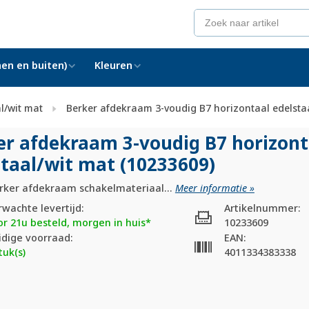
en en buiten)
Kleuren
l/wit mat
Berker afdekraam 3-voudig B7 horizontaal edelstaa
er afdekraam 3-voudig B7 horizont
taal/
wit mat (10233609)
rker afdekraam schakelmateriaal...
Meer informatie »
rwachte levertijd:
Artikelnummer:
or 21u besteld, morgen in huis*
10233609
idige voorraad:
EAN:
tuk(s)
4011334383338