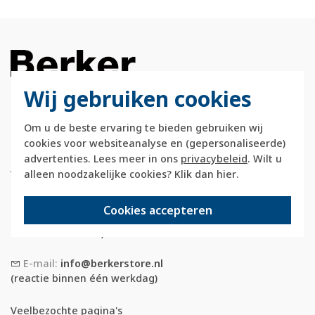
Wij gebruiken cookies
Om u de beste ervaring te bieden gebruiken wij
Berkerstore.nl is onderdeel van e-Stores
cookies voor websiteanalyse en (gepersonaliseerde)
International B.V. en geen webwinkel of
advertenties. Lees meer in ons
privacybeleid
. Wilt u
onderdeel van Hager
Vertriebsgesellschaft GmbH & Co. KG.
alleen noodzakelijke cookies? Klik dan
hier
.
Telefoon:
088 28 29 333
Cookies accepteren
(maandag t/m vrijdag, 09:00 tot 12:00 en
13:00 tot 17:00 uur)
E-mail:
info@berkerstore.nl
(reactie binnen één werkdag)
Veelbezochte pagina's