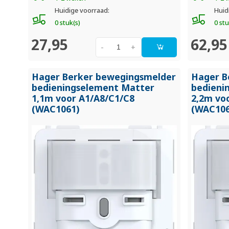
Huidige voorraad:
Huid
0 stuk(s)
0 stu
27,95
62,95
-
+
Hager Berker bewegingsmelder
Hager B
bedieningselement Matter
bedieni
1,1m voor A1/
A8/
C1/
C8
2,2m vo
(WAC1061)
(WAC106