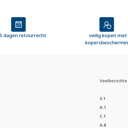
5 dagen retourrecht
veilig kopen met
kopersbeschermi
Veelbezochte 
S.1
A.1
C.1
A.8