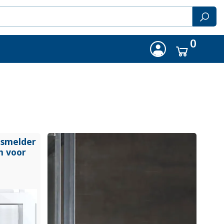
0
gsmelder
m voor
)