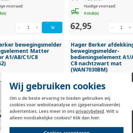
ige voorraad:
Huidige voorraad:
k(s)
0 stuk(s)
62,95
-
+
-
+
erker bewegingsmelder
Hager Berker afdekkin
ngselement Matter
bewegingsmelder-
or A1/
A8/
C1/
C8
bedieningselement A1/
2)
C8 nachtzwart mat
(WAN7030BM)
Wij gebruiken cookies
Om u de beste ervaring te bieden gebruiken wij
cookies voor websiteanalyse en (gepersonaliseerde)
advertenties. Lees meer in ons
privacybeleid
. Wilt u
alleen noodzakelijke cookies? Klik dan
hier
.
Cookies accepteren