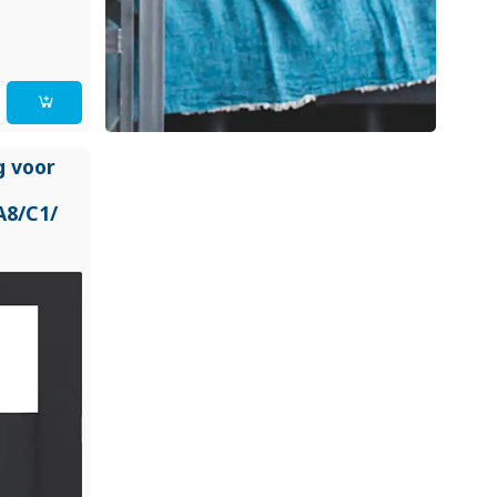
g voor
A8/
C1/