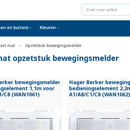
en en buiten)
Kleuren
art mat
Opzetstuk bewegingsmelder
mat opzetstuk bewegingsmelder
erker bewegingsmelder
Hager Berker bewegin
ngselement 1,1m voor
bedieningselement 2,2
1/
C8 (WAN1061)
A1/
A8/
C1/
C8 (WAN1062