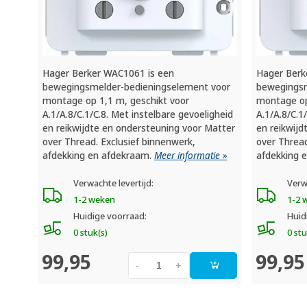
Hager Berker WAC1061 is een
Hager Berk
bewegingsmelder-bedieningselement voor
bewegingsm
montage op 1,1 m, geschikt voor
montage op
A.1/A.8/C.1/C.8. Met instelbare gevoeligheid
A.1/A.8/C.1
en reikwijdte en ondersteuning voor Matter
en reikwijd
over Thread. Exclusief binnenwerk,
over Thread
afdekking en afdekraam.
Meer informatie »
afdekking 
Verwachte levertijd:
Verw
1-2 weken
1-2 
Huidige voorraad:
Huid
0 stuk(s)
0 stu
99,95
99,95
-
+