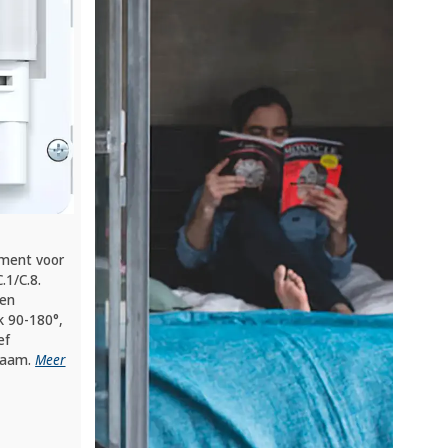
ment voor
.1/C.8.
 en
k 90-180°,
ef
kraam.
Meer