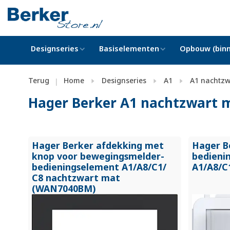
Designseries
Basiselementen
Opbouw (binn
Terug
Home
Designseries
A1
A1 nachtzw
|
Hager Berker A1 nachtzwart 
Hager Berker afdekking met
Hager B
knop voor bewegingsmelder-
bedieni
bedieningselement A1/
A8/
C1/
A1/
A8/
C
C8 nachtzwart mat
(WAN7040BM)