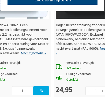
er WAC1062 is een
Hager Berker afdekking zonder 
elder-bedieningselement voor
bewegingsmelder-bedieningsel
 2,2 m, geschikt voor
(WAN106X/WAC106X). Exclusief
/C.8. Met instelbare gevoeligheid
binnenwerk, bedieningselement
te en ondersteuning voor Matter
afdekraam. Serie: A.1/A.8/C.1/C.8,
. Exclusief binnenwerk,
nachtzwart mat (RAL 9005).
Mee
en afdekraam.
Meer informatie »
»
achte levertijd:
Verwachte levertijd:
weken
1-2 weken
ige voorraad:
Huidige voorraad:
k(s)
0 stuk(s)
24,95
-
+
-
+