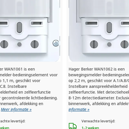
er WAN1061 is een
Hager Berker WAN1062 is een
elder-bedieningselement voor
bewegingsmelder-bedieningsele
 1,1 m, geschikt voor
op 2,2 m, geschikt voor A.1/A.8/C
/C.8. Instelbare
Instelbare aanspreekhelderheid
lderheid en zelfleerfunctie
zelfleerfunctie. Met detectiehoe
 gecontroleerde lichtbediening.
8-12m detectiediameter. Exclusi
innenwerk, afdekking en
binnenwerk, afdekking en afde
.
Meer informatie »
informatie »
achte levertijd:
Verwachte levertijd:
weken
1-2 weken