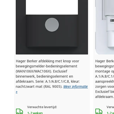
Hager Berker afdekking met knop voor
Hager Berk
bewegingsmelder-bedieningselement
bewegingsm
(WAN106X/WAC106X). Exclusief
montage op
binnenwerk, bedieningselement en
A.1/A.8/C.1
afdekraam. Serie: A.1/A.8/C.1/C.8, kleur:
aanspreekhe
nachtzwart mat (RAL 9005).
Meer informatie
zorgen voor
»
Exclusief b
afdekraam
Verwachte levertijd:
Verw
1-2 weken
1-2 