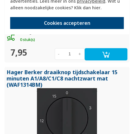
advertenties. Lees meer in ons
privacybeleid
. Wilt u
A.1/A.8/C.1/C.8, kleur: nachtzwart mat (RAL 9005).
Meer
informatie »
alleen noodzakelijke cookies? Klik dan
hier
.
Verwachte levertijd:
Cookies accepteren
1-2 weken
Huidige voorraad:
0 stuk(s)
7,95
-
+
Hager Berker draaiknop tijdschakelaar 15
minuten A1/
A8/
C1/
C8 nachtzwart mat
(WAF1314BM)