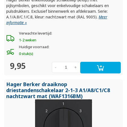
pijlsymbolen, geschikt voor enkelvoudige schakelaars en
pulsdrukkers. Exclusief binnenwerk en afdekraam. Serie:
A.1/A.8/C.1/C.8, kleur: nachtzwart mat (RAL 9005).
Meer
informatie »
Verwachte levertijd:
1-2 weken
Huidige voorraad:
0 stuk(s)
9,95
-
+
Hager Berker draaiknop
driestandenschakelaar 2-1-3 A1/
A8/
C1/
C8
nachtzwart mat (WAF1316BM)