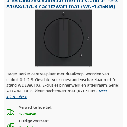
driestandenschakelaar met nulstand 0-1-2-3
A1/
A8/
C1/
C8 nachtzwart mat (WAF1315BM)
Hager Berker centraalplaat met draaiknop, voorzien van
opdruk 0-1-2-3. Geschikt voor driestandenschakelaar met 0-
stand WDE386103. Exclusief binnenwerk en afdekraam. Serie:
A.1/A.8/C.1/C.8, kleur: nachtzwart mat (RAL 9005).
Meer
informatie »
Verwachte levertijd:
1-2 weken
Huidige voorraad: