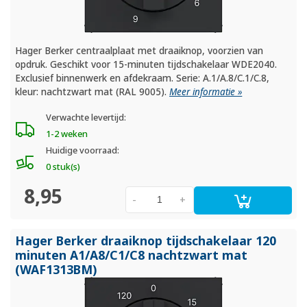
Hager Berker centraalplaat met draaiknop, voorzien van
opdruk. Geschikt voor 15-minuten tijdschakelaar WDE2040.
Exclusief binnenwerk en afdekraam. Serie: A.1/A.8/C.1/C.8,
kleur: nachtzwart mat (RAL 9005).
Meer informatie »
Verwachte levertijd:
1-2 weken
Huidige voorraad:
0 stuk(s)
8,95
-
+
Hager Berker draaiknop tijdschakelaar 120
minuten A1/
A8/
C1/
C8 nachtzwart mat
(WAF1313BM)