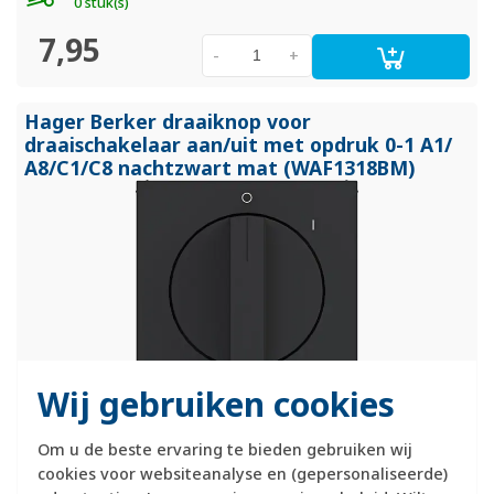
0 stuk(s)
7,95
-
+
Hager Berker draaiknop voor
draaischakelaar aan/
uit met opdruk 0-1 A1/
A8/
C1/
C8 nachtzwart mat (WAF1318BM)
Wij gebruiken cookies
Hager Berker centraalplaat met draaiknop, voorzien van
Om u de beste ervaring te bieden gebruiken wij
opdruk 0-1. Geschikt voor de 2-polige aan/uit-draaischakelaar
cookies voor websiteanalyse en (gepersonaliseerde)
WDE3862. Exclusief binnenwerk en afdekraam. Serie: