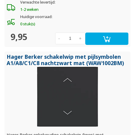
Verwachte levertijd:
1-2 weken
Huidige voorraad:
0 stuk(s)
9,95
-
+
Hager Berker schakelwip met pijlsymbolen
A1/
A8/
C1/
C8 nachtzwart mat (WAW1002BM)
Hager Berker enkelvoudige schakelwip (knop) met