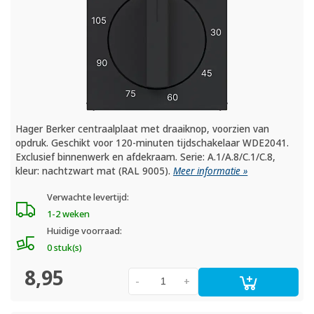
Hager Berker centraalplaat met draaiknop, voorzien van
opdruk. Geschikt voor 120-minuten tijdschakelaar WDE2041.
Exclusief binnenwerk en afdekraam. Serie: A.1/A.8/C.1/C.8,
kleur: nachtzwart mat (RAL 9005).
Meer informatie »
Verwachte levertijd:
1-2 weken
Huidige voorraad:
0 stuk(s)
8,95
-
+