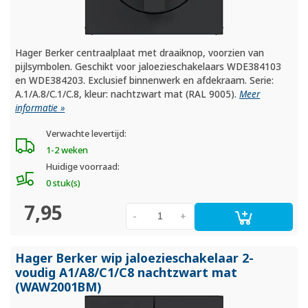
Hager Berker centraalplaat met draaiknop, voorzien van
pijlsymbolen. Geschikt voor jaloezieschakelaars WDE384103
en WDE384203. Exclusief binnenwerk en afdekraam. Serie:
A.1/A.8/C.1/C.8, kleur: nachtzwart mat (RAL 9005).
Meer
informatie »
Verwachte levertijd:
1-2 weken
Huidige voorraad:
0 stuk(s)
7,95
-
+
Hager Berker wip jaloezieschakelaar 2-
voudig A1/
A8/
C1/
C8 nachtzwart mat
(WAW2001BM)