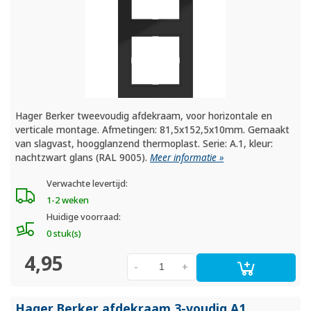
Hager Berker tweevoudig afdekraam, voor horizontale en
verticale montage. Afmetingen: 81,5x152,5x10mm. Gemaakt
van slagvast, hoogglanzend thermoplast. Serie: A.1, kleur:
nachtzwart glans (RAL 9005).
Meer informatie »
Verwachte levertijd:
1-2 weken
Huidige voorraad:
0 stuk(s)
4,95
-
+
Hager Berker afdekraam 3-voudig A1