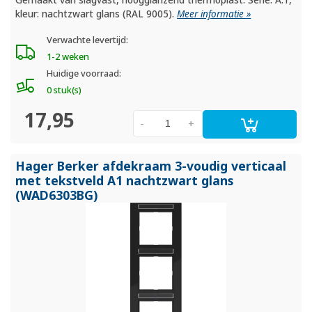
Gemaakt van slagvast, hoogglanzend thermoplast. Serie: A.1,
kleur: nachtzwart glans (RAL 9005).
Meer informatie »
Verwachte levertijd:
1-2 weken
Huidige voorraad:
0 stuk(s)
17,95
-
+
Hager Berker afdekraam 3-voudig verticaal
met tekstveld A1 nachtzwart glans
(WAD6303BG)