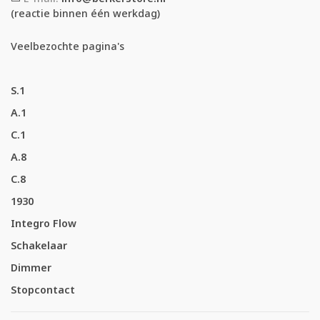
(reactie binnen één werkdag)
Veelbezochte pagina's
S.1
A.1
C.1
A.8
C.8
1930
Integro Flow
Schakelaar
Dimmer
Stopcontact