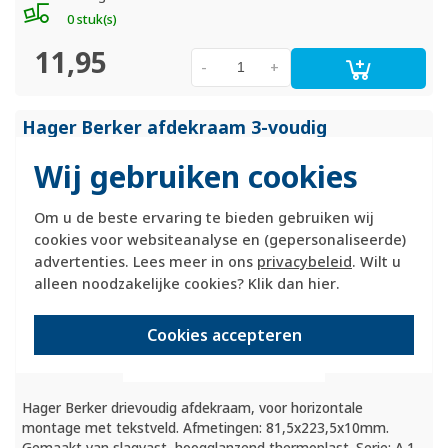
0 stuk(s)
11,95
-
+
Hager Berker afdekraam 3-voudig
horizontaal met tekstveld A1 nachtzwart
Wij gebruiken cookies
glans (WAD6302BG)
Om u de beste ervaring te bieden gebruiken wij
cookies voor websiteanalyse en (gepersonaliseerde)
advertenties. Lees meer in ons
privacybeleid
. Wilt u
alleen noodzakelijke cookies? Klik dan
hier
.
Cookies accepteren
Hager Berker drievoudig afdekraam, voor horizontale
montage met tekstveld. Afmetingen: 81,5x223,5x10mm.