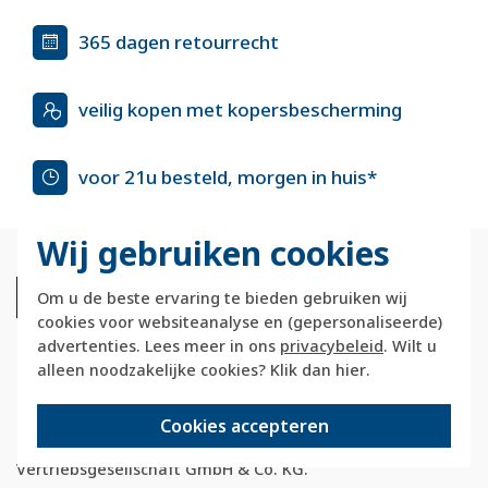
365 dagen retourrecht
veilig kopen met kopersbescherming
voor 21u besteld, morgen in huis*
Wij gebruiken cookies
Om u de beste ervaring te bieden gebruiken wij
cookies voor websiteanalyse en (gepersonaliseerde)
advertenties. Lees meer in ons
privacybeleid
. Wilt u
alleen noodzakelijke cookies? Klik dan
hier
.
Berkerstore.nl is onderdeel van e-Stores
International B.V. en geen webwinkel of
Cookies accepteren
onderdeel van Hager
Vertriebsgesellschaft GmbH & Co. KG.