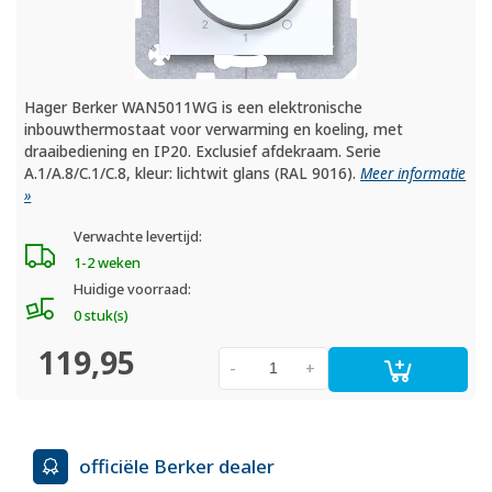
Hager Berker WAN5011WG is een elektronische
inbouwthermostaat voor verwarming en koeling, met
draaibediening en IP20. Exclusief afdekraam. Serie
A.1/A.8/C.1/C.8, kleur: lichtwit glans (RAL 9016).
Meer informatie
»
Verwachte levertijd:
1-2 weken
Huidige voorraad:
0 stuk(s)
119,95
-
+
officiële Berker dealer