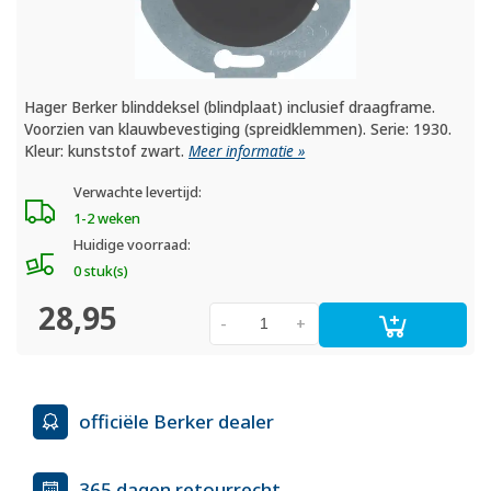
Hager Berker blinddeksel (blindplaat) inclusief draagframe.
Voorzien van klauwbevestiging (spreidklemmen). Serie: 1930.
Kleur: kunststof zwart.
Meer informatie »
Verwachte levertijd:
1-2 weken
Huidige voorraad:
0 stuk(s)
28,95
-
+
officiële Berker dealer
365 dagen retourrecht