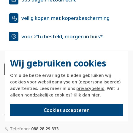
veilig kopen met kopersbescherming
voor 21u besteld, morgen in huis*
Wij gebruiken cookies
Om u de beste ervaring te bieden gebruiken wij
cookies voor websiteanalyse en (gepersonaliseerde)
advertenties. Lees meer in ons
privacybeleid
. Wilt u
alleen noodzakelijke cookies? Klik dan
hier
.
Berkerstore.nl is onderdeel van e-Stores
International B.V. en geen webwinkel of
Cookies accepteren
onderdeel van Hager
Vertriebsgesellschaft GmbH & Co. KG.
Telefoon:
088 28 29 333