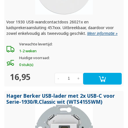
Voor 1930 USB-wandcontactdoos 26021x en
luidsprekeraansluiting 457xxx. Uitbreekbaar, daardoor voor
zowel enkelvoudig als tweevoudig geschikt.
Meer informatie »
Verwachte levertijd:
1-2 weken
Huidige voorraad:
0 stuk(s)
16,95
-
+
Hager Berker USB-lader met 2x USB-C voor
Serie-1930/
R.Classic wit (WTS4155WM)