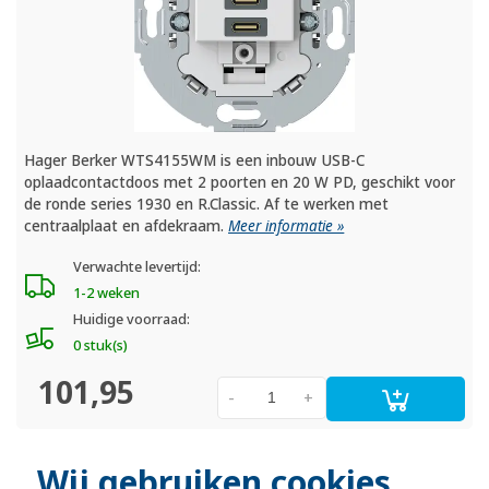
Hager Berker WTS4155WM is een inbouw USB-C
oplaadcontactdoos met 2 poorten en 20 W PD, geschikt voor
de ronde series 1930 en R.Classic. Af te werken met
centraalplaat en afdekraam.
Meer informatie »
Verwachte levertijd:
1-2 weken
Huidige voorraad:
0 stuk(s)
101,95
-
+
Wij gebruiken cookies