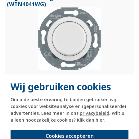
(WTN4041WG)
Bijpost inclusief knop en centraalplaat, exclusief afdekraam.
Wij gebruiken cookies
Met de nevenaansluiting kun je verlichting die is aangesloten
op draaidimmer 294410 ook op een andere locatie bedienen
(zowel schakelen als dimmen). Een nevenpost is geen
Om u de beste ervaring te bieden gebruiken wij
zelfstandige dimmer.
Meer informatie »
cookies voor websiteanalyse en (gepersonaliseerde)
advertenties. Lees meer in ons
privacybeleid
. Wilt u
Verwachte levertijd:
alleen noodzakelijke cookies? Klik dan
hier
.
voor 21u besteld, morgen in huis*
Huidige voorraad:
Cookies accepteren
3 stuk(s)