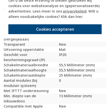
Om u de beste ervaring te bieden gebruiken wij
Materiaalkwaliteit
Thermoplast
cookies voor websiteanalyse en (gepersonaliseerde)
Aantal polen
2
advertenties. Lees meer in ons
privacybeleid
. Wilt u
Materiaal
Kunststof
alleen noodzakelijke cookies? Klik dan
hier
.
Bevestigingswijze
Schroefbevestiging
Aantal wippen
2
Cookies accepteren
Met verlichting
Nee
RAL-nummer
9022
(vergelijkbaar)
Transparant
Nee
Uitvoering oppervlakte
Mat
Geschikt voor
IP20
beschermingsgraad (IP)
Schakelmateriaalbreedte
55,5 Millimeter (mm)
Schakelmateriaalhoogte
55,5 Millimeter (mm)
Schakelmateriaaldiepte
25 Millimeter (mm)
Aantal modules (bij
0
modulair systeem)
Met IFTTT ondersteuning
Nee
Min. diepte van de
13 Millimeter (mm)
inbouwdoos
Compatible met Apple
Nee