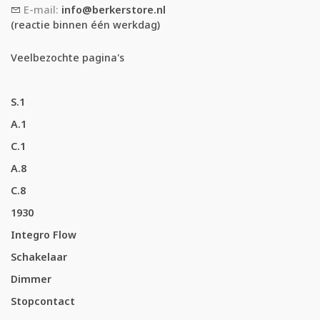
E-mail:
info@berkerstore.nl
(reactie binnen één werkdag)
Veelbezochte pagina's
S.1
A.1
C.1
A.8
C.8
1930
Integro Flow
Schakelaar
Dimmer
Stopcontact