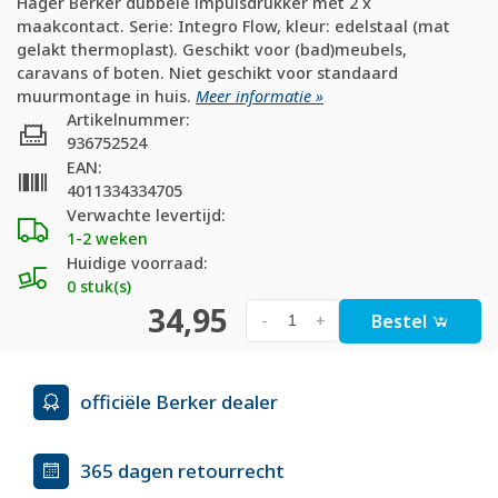
Hager Berker dubbele impulsdrukker met 2 x
maakcontact. Serie: Integro Flow, kleur: edelstaal (mat
gelakt thermoplast). Geschikt voor (bad)meubels,
caravans of boten. Niet geschikt voor standaard
muurmontage in huis.
Meer informatie »
Artikelnummer:
936752524
EAN:
4011334334705
Verwachte levertijd:
1-2 weken
Huidige voorraad:
0 stuk(s)
34,95
Bestel
-
+
officiële Berker dealer
365 dagen retourrecht