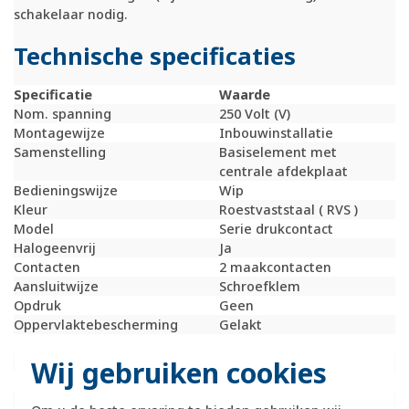
schakelaar nodig.
Technische specificaties
Specificatie
Waarde
Nom. spanning
250 Volt (V)
Montagewijze
Inbouwinstallatie
Samenstelling
Basiselement met
centrale afdekplaat
Bedieningswijze
Wip
Kleur
Roestvaststaal ( RVS )
Model
Serie drukcontact
Halogeenvrij
Ja
Contacten
2 maakcontacten
Aansluitwijze
Schroefklem
Opdruk
Geen
Oppervlaktebescherming
Gelakt
Met signaallamp
Nee
Wij gebruiken cookies
Nom. (meet)stroom
10 Ampère (A)
Tekstveld/beschrijvingsvlak
Nee
Terugmeldcontact
Nee