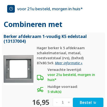
voor 21u besteld, morgen in huis*
Combineren met
Berker afdekraam 1-voudig K5 edelstaal
(13137004)
Hager berker k 5 afdekraam
schakelmateriaal, metaal,
roestvaststaal (rvs), (bxhxd)
87x80.5x9.
Meer informatie »
Verwachte levertijd:
voor 21u besteld, morgen in
huis*
Huidige voorraad:
5 stuk(s)
16,95
Bestel
-
+