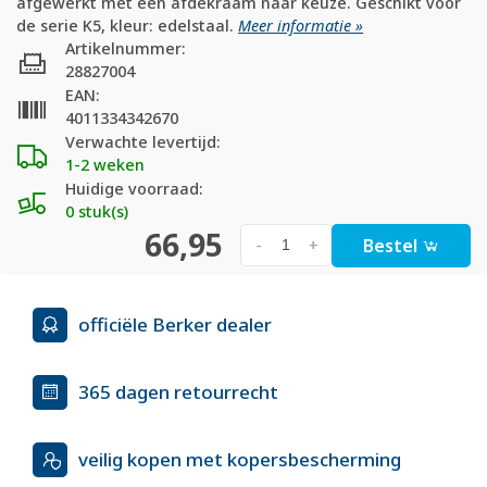
afgewerkt met een afdekraam naar keuze. Geschikt voor
de serie K5, kleur: edelstaal.
Meer informatie »
Artikelnummer:
28827004
EAN:
4011334342670
Verwachte levertijd:
1-2 weken
Huidige voorraad:
0 stuk(s)
66,95
Bestel
-
+
officiële Berker dealer
365 dagen retourrecht
veilig kopen met kopersbescherming