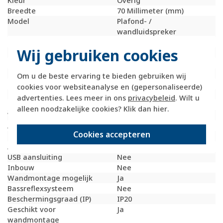
Kleur
Overig
Breedte
70 Millimeter (mm)
Model
Plafond- /
wandluidspreker
Hoogte
70 Millimeter (mm)
Wij gebruiken cookies
Draadloos
Nee
Diepte
40 Millimeter (mm)
Frequentie
170 - 18000 Hertz
Om u de beste ervaring te bieden gebruiken wij
Muziekbelastbaarheid
4 Watt (W)
cookies voor websiteanalyse en (gepersonaliseerde)
Nom. belastbaarheid
3 Watt (W)
advertenties. Lees meer in ons
privacybeleid
. Wilt u
Impedantie
4 Ohm (Ohm)
alleen noodzakelijke cookies? Klik dan
hier
.
Volumeregeling
Nee
Aantal wegen
1
Cookies accepteren
Passief systeem
Ja
Actief systeem
Nee
USB aansluiting
Nee
Inbouw
Nee
Wandmontage mogelijk
Ja
Bassreflexsysteem
Nee
Beschermingsgraad (IP)
IP20
Geschikt voor
Ja
wandmontage