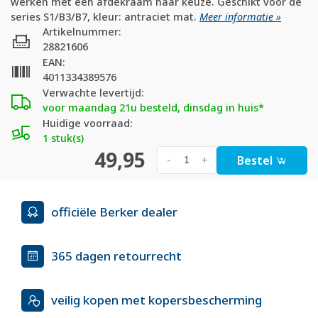
werken met een afdekraam naar keuze. Geschikt voor de
series S1/B3/B7, kleur: antraciet mat.
Meer informatie »
Artikelnummer:
28821606
EAN:
4011334389576
Verwachte levertijd:
voor maandag 21u besteld, dinsdag in huis*
Huidige voorraad:
1 stuk(s)
49,95
Bestel
-
+
officiële Berker dealer
365 dagen retourrecht
veilig kopen met kopersbescherming