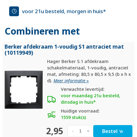
voor 21u besteld, morgen in huis*
Combineren met
Berker afdekraam 1-voudig S1 antraciet mat
(10119949)
Hager Berker S.1 afdekraam
schakelmateriaal, 1-voudig, antraciet
mat, afmeting: 80,5 x 80,5 x 9,5 (b x h x
d).
Meer informatie »
Verwachte levertijd:
voor maandag 21u besteld,
dinsdag in huis*
Huidige voorraad:
1559 stuk(s)
2,95
Bestel
-
+