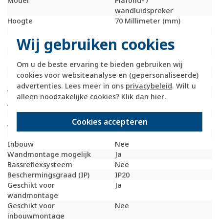
Model
Plafond- /
wandluidspreker
Hoogte
70 Millimeter (mm)
Draadloos
Nee
Wij gebruiken cookies
Diepte
40 Millimeter (mm)
Frequentie
170 - 18000 Hertz
Muziekbelastbaarheid
4 Watt (W)
Om u de beste ervaring te bieden gebruiken wij
Nom. belastbaarheid
3 Watt (W)
cookies voor websiteanalyse en (gepersonaliseerde)
Impedantie
4 Ohm (Ohm)
advertenties. Lees meer in ons
privacybeleid
. Wilt u
Volumeregeling
Nee
alleen noodzakelijke cookies? Klik dan
hier
.
Aantal wegen
1
Passief systeem
Ja
Cookies accepteren
Actief systeem
Nee
USB aansluiting
Nee
Inbouw
Nee
Wandmontage mogelijk
Ja
Bassreflexsysteem
Nee
Beschermingsgraad (IP)
IP20
Geschikt voor
Ja
wandmontage
Geschikt voor
Nee
inbouwmontage