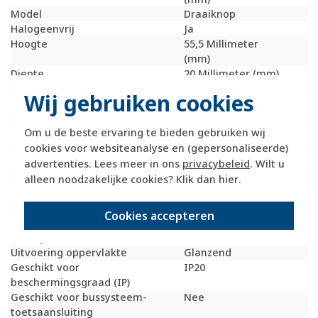
Model
Draaiknop
Halogeenvrij
Ja
Hoogte
55,5 Millimeter
(mm)
Diepte
20 Millimeter (mm)
Gebruik
Tijdschakelaar
Wij gebruiken cookies
Oppervlaktebescherming
Onbehandeld
Materiaalkwaliteit
Duroplast
Om u de beste ervaring te bieden gebruiken wij
Materiaal
Kunststof
cookies voor websiteanalyse en (gepersonaliseerde)
Bevestigingswijze
Schroefbevestiging
Opdruk/indicatie
Diverse symbolen
advertenties. Lees meer in ons
privacybeleid
. Wilt u
Controlevenster/verlicht
Nee
alleen noodzakelijke cookies? Klik dan
hier
.
RAL-nummer (vergelijkbaar)
9010
Met indicatieveld
Nee
Cookies accepteren
Met verwisselbare
Nee
lens/symbool
Uitvoering oppervlakte
Glanzend
Geschikt voor
IP20
beschermingsgraad (IP)
Geschikt voor bussysteem-
Nee
toetsaansluiting