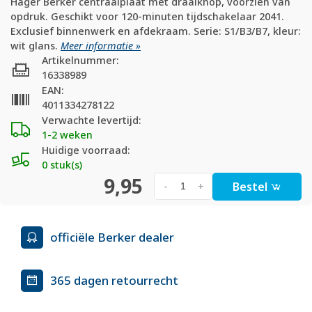
Hager Berker centraalplaat met draaiknop, voorzien van
opdruk. Geschikt voor 120-minuten tijdschakelaar 2041.
Exclusief binnenwerk en afdekraam. Serie: S1/B3/B7, kleur:
wit glans.
Meer informatie »
Artikelnummer:
16338989
EAN:
4011334278122
Verwachte levertijd:
1-2 weken
Huidige voorraad:
0 stuk(s)
9,95
Bestel
-
+
officiële Berker dealer
365 dagen retourrecht