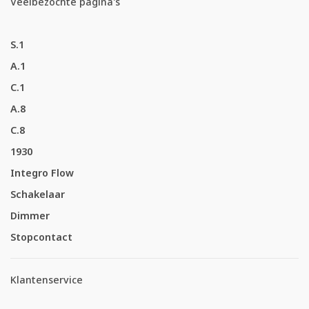
Veelbezochte pagina's
S.1
A.1
C.1
A.8
C.8
1930
Integro Flow
Schakelaar
Dimmer
Stopcontact
Klantenservice