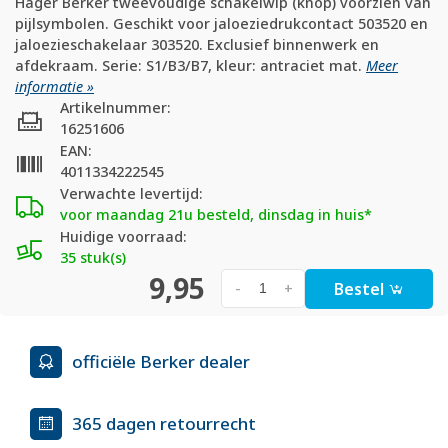
Hager Berker tweevoudige schakelwip (knop) voorzien van
pijlsymbolen. Geschikt voor jaloeziedrukcontact 503520 en
jaloezieschakelaar 303520. Exclusief binnenwerk en
afdekraam. Serie: S1/B3/B7, kleur: antraciet mat.
Meer
informatie »
Artikelnummer:
16251606
EAN:
4011334222545
Verwachte levertijd:
voor maandag 21u besteld, dinsdag in huis*
Huidige voorraad:
35 stuk(s)
9,95
Bestel
-
+
officiële Berker dealer
365 dagen retourrecht