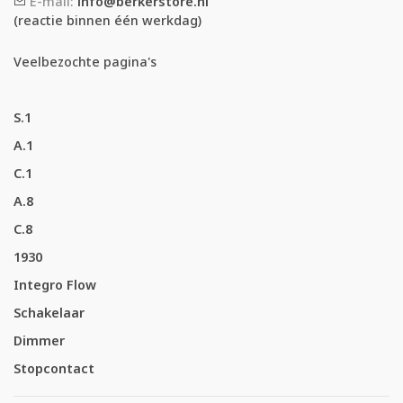
E-mail:
info@berkerstore.nl
(reactie binnen één werkdag)
Veelbezochte pagina's
S.1
A.1
C.1
A.8
C.8
1930
Integro Flow
Schakelaar
Dimmer
Stopcontact