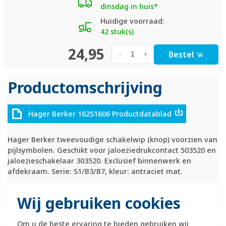
dinsdag in huis*
Huidige voorraad:
42 stuk(s)
24,95
Bestel
-
+
Productomschrijving
Hager Berker 16251606 Productdatablad
Hager Berker tweevoudige schakelwip (knop) voorzien van
pijlsymbolen. Geschikt voor jaloeziedrukcontact 503520 en
jaloezieschakelaar 303520. Exclusief binnenwerk en
afdekraam. Serie: S1/B3/B7, kleur: antraciet mat.
Technische specificaties
Wij gebruiken cookies
Specificatie
Waarde
Om u de beste ervaring te bieden gebruiken wij