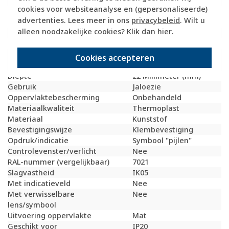
Kleur
Antraciet
cookies voor websiteanalyse en (gepersonaliseerde)
Breedte
55,7 Millimeter
advertenties. Lees meer in ons
privacybeleid
. Wilt u
(mm)
alleen noodzakelijke cookies? Klik dan
hier
.
Model
Tweedelige wip
Halogeenvrij
Ja
Hoogte
54,9 Millimeter
Cookies accepteren
(mm)
Diepte
22 Millimeter (mm)
Gebruik
Jaloezie
Oppervlaktebescherming
Onbehandeld
Materiaalkwaliteit
Thermoplast
Materiaal
Kunststof
Bevestigingswijze
Klembevestiging
Opdruk/indicatie
Symbool "pijlen"
Controlevenster/verlicht
Nee
RAL-nummer (vergelijkbaar)
7021
Slagvastheid
IK05
Met indicatieveld
Nee
Met verwisselbare
Nee
lens/symbool
Uitvoering oppervlakte
Mat
Geschikt voor
IP20