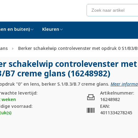
en en buiten)
Kleuren
lans
Berker schakelwip controlevenster met opdruk 0 S1/B3/B
er schakelwip controlevenster met
3/
B7 creme glans (16248982)
pdruk "0" en lens, berker S.1/B.3/B.7 creme glans.
Meer informat
rwachte levertijd:
Artikelnummer:
2 weken
16248982
idige voorraad:
EAN:
tuk(s)
4011334278245