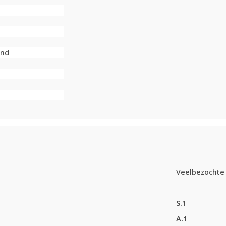
end
Veelbezochte 
S.1
A.1