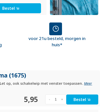
Bestel
voor 21u besteld, morgen in
g
huis*
ma (1675)
Let op, ook schakelwip met venster toepassen.
Meer
5,95
Bestel
-
+