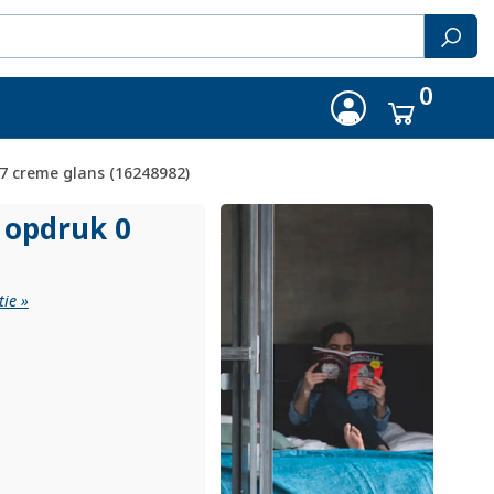
0
7 creme glans (16248982)
 opdruk 0
ie »