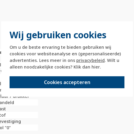
Wij gebruiken cookies
Om u de beste ervaring te bieden gebruiken wij
e
cookies voor websiteanalyse en (gepersonaliseerde)
advertenties. Lees meer in ons
privacybeleid
. Wilt u
illimeter (mm)
alleen noodzakelijke cookies? Klik dan
hier
.
 wip
Cookies accepteren
illimeter (mm)
limeter (mm)
laar / drukker
andeld
ast
tof
vestiging
l "0"