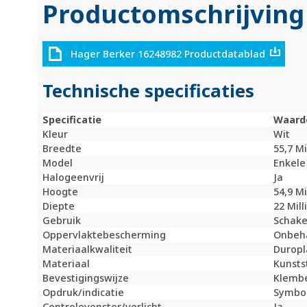
Productomschrijving
Hager Berker 16248982 Productdatablad
Technische specificaties
Specificatie
Waard
Kleur
Wit
Breedte
55,7 M
Model
Enkele
Halogeenvrij
Ja
Hoogte
54,9 M
Diepte
22 Mil
Gebruik
Schake
Oppervlaktebescherming
Onbeh
Materiaalkwaliteit
Duropl
Materiaal
Kunsts
Bevestigingswijze
Klembe
Opdruk/indicatie
Symboo
Controlevenster/verlicht
Ja