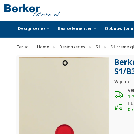
Designseries
Basiselementen
Opbouw (binn
Terug
Home
Designseries
S1
S1 creme g
|
Berk
S1/
B
Wip met o
Ve
1-
Hu
0 s