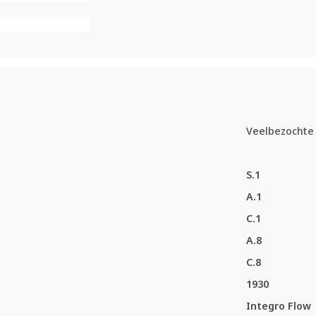
Veelbezochte 
S.1
A.1
C.1
A.8
C.8
1930
Integro Flow