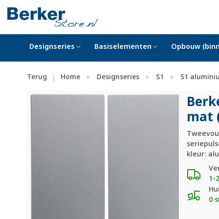
Designseries
Basiselementen
Opbouw (binn
Terug
Home
Designseries
S1
S1 alumini
|
Berk
mat 
Tweevoud
seriepuls
kleur: a
Ve
1-
Hu
0 s