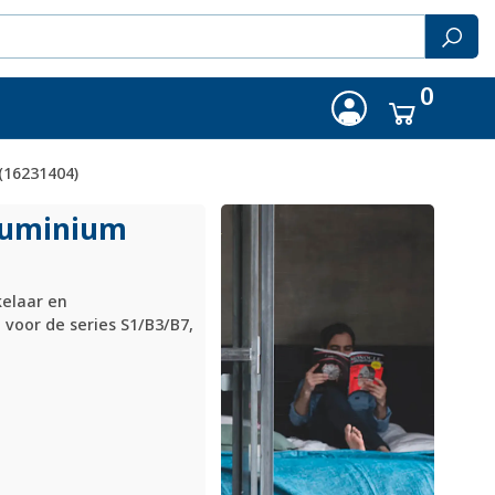
0
(16231404)
luminium
kelaar en
voor de series S1/B3/B7,