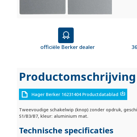
officiële Berker dealer
36
Productomschrijving
Hager Berker 16231404 Productdatablad
Tweevoudige schakelwip (knop) zonder opdruk, geschik
S1/B3/B7, kleur: aluminium mat.
Technische specificaties