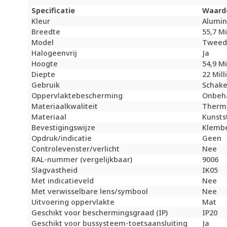
Specificatie
Waard
Kleur
Alumi
Breedte
55,7 M
Model
Tweede
Halogeenvrij
Ja
Hoogte
54,9 M
Diepte
22 Mil
Gebruik
Schake
Oppervlaktebescherming
Onbeh
Materiaalkwaliteit
Therm
Materiaal
Kunsts
Bevestigingswijze
Klembe
Opdruk/indicatie
Geen
Controlevenster/verlicht
Nee
RAL-nummer (vergelijkbaar)
9006
Slagvastheid
IK05
Met indicatieveld
Nee
Met verwisselbare lens/symbool
Nee
Uitvoering oppervlakte
Mat
Geschikt voor beschermingsgraad (IP)
IP20
Geschikt voor bussysteem-toetsaansluiting
Ja