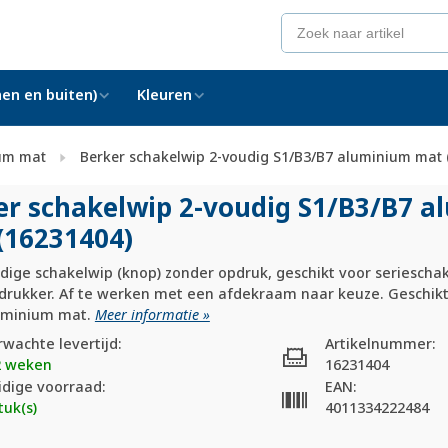
en en buiten)
Kleuren
um mat
Berker schakelwip 2-voudig S1/B3/B7 aluminium mat 
er schakelwip 2-voudig S1/
B3/
B7 a
(16231404)
ige schakelwip (knop) zonder opdruk, geschikt voor seriescha
drukker. Af te werken met een afdekraam naar keuze. Geschikt 
luminium mat.
Meer informatie »
rwachte levertijd:
Artikelnummer:
2 weken
16231404
idige voorraad:
EAN:
tuk(s)
4011334222484