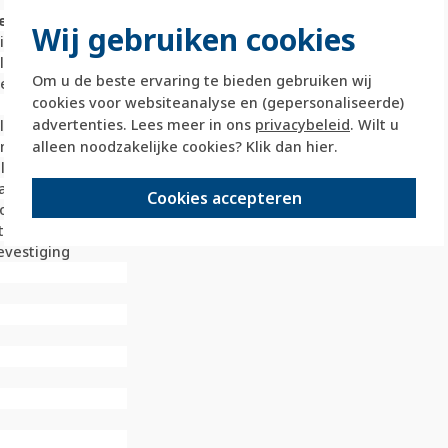
e
Wij gebruiken cookies
nium
illimeter (mm)
Om u de beste ervaring te bieden gebruiken wij
lige wip
cookies voor websiteanalyse en (gepersonaliseerde)
advertenties. Lees meer in ons
privacybeleid
. Wilt u
illimeter (mm)
alleen noodzakelijke cookies? Klik dan
hier
.
limeter (mm)
laar / drukker
andeld
Cookies accepteren
oplast
tof
vestiging