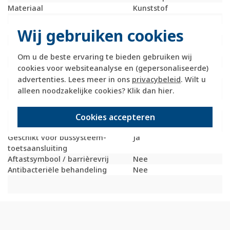
Materiaal
Kunststof
Bevestigingswijze
Klembevestiging
Opdruk/indicatie
Symbool "pijlen"
Wij gebruiken cookies
Controlevenster/verlicht
Nee
RAL-nummer (vergelijkbaar)
9010
Om u de beste ervaring te bieden gebruiken wij
Slagvastheid
IK05
cookies voor websiteanalyse en (gepersonaliseerde)
Met indicatieveld
Nee
advertenties. Lees meer in ons
privacybeleid
. Wilt u
Met verwisselbare
Nee
alleen noodzakelijke cookies? Klik dan
hier
.
lens/symbool
Uitvoering oppervlakte
Glanzend
Geschikt voor
IP44
Cookies accepteren
beschermingsgraad (IP)
Geschikt voor bussysteem-
Ja
toetsaansluiting
Aftastsymbool / barrièrevrij
Nee
Antibacteriële behandeling
Nee