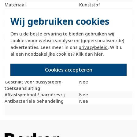
Materiaal
Kunststof
Bevestigingswijze
Schroefbevestiging
Opdruk/indicatie
Symbool "0"
Wij gebruiken cookies
Controlevenster/verlicht
Nee
RAL-nummer (vergelijkbaar)
7021
Om u de beste ervaring te bieden gebruiken wij
Slagvastheid
IK05
cookies voor websiteanalyse en (gepersonaliseerde)
Met indicatieveld
Nee
advertenties. Lees meer in ons
privacybeleid
. Wilt u
Met verwisselbare
Nee
alleen noodzakelijke cookies? Klik dan
hier
.
lens/symbool
Uitvoering oppervlakte
Mat
Geschikt voor
IP20
Cookies accepteren
beschermingsgraad (IP)
Geschikt voor bussysteem-
Nee
toetsaansluiting
Aftastsymbool / barrièrevrij
Nee
Antibacteriële behandeling
Nee