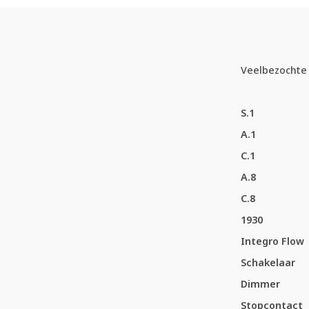
Veelbezochte 
S.1
A.1
C.1
A.8
C.8
1930
Integro Flow
Schakelaar
Dimmer
Stopcontact