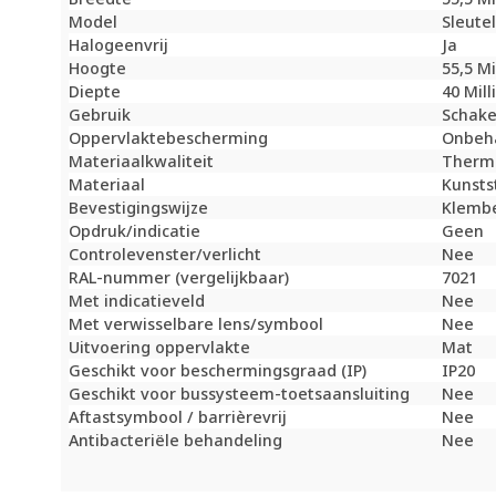
Model
Sleute
Halogeenvrij
Ja
Hoogte
55,5 M
Diepte
40 Mil
Gebruik
Schake
Oppervlaktebescherming
Onbeh
Materiaalkwaliteit
Therm
Materiaal
Kunsts
Bevestigingswijze
Klembe
Opdruk/indicatie
Geen
Controlevenster/verlicht
Nee
RAL-nummer (vergelijkbaar)
7021
Met indicatieveld
Nee
Met verwisselbare lens/symbool
Nee
Uitvoering oppervlakte
Mat
Geschikt voor beschermingsgraad (IP)
IP20
Geschikt voor bussysteem-toetsaansluiting
Nee
Aftastsymbool / barrièrevrij
Nee
Antibacteriële behandeling
Nee