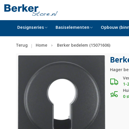
Designseries
Basiselementen
Opbouw (binn
Terug
Home
Berker bedelem (15071606)
|
Berk
Hager be
Ve
1-
Hu
0 s