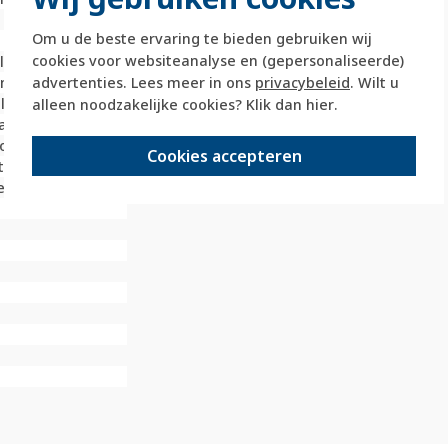
l
Om u de beste ervaring te bieden gebruiken wij
cookies voor websiteanalyse en (gepersonaliseerde)
illimeter (mm)
advertenties. Lees meer in ons
privacybeleid
. Wilt u
limeter (mm)
laar / drukker
alleen noodzakelijke cookies? Klik dan
hier
.
andeld
oplast
Cookies accepteren
tof
vestiging