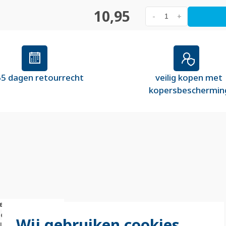
10,95
-
+
5 dagen retourrecht
veilig kopen met
kopersbeschermin
e
iet
Wij gebruiken cookies
illimeter (mm)