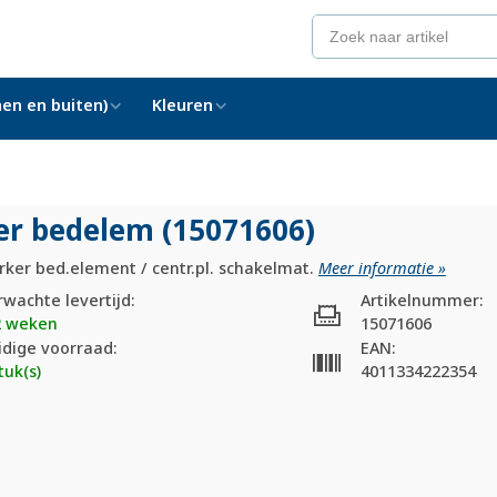
en en buiten)
Kleuren
er bedelem (15071606)
rker bed.element / centr.pl. schakelmat.
Meer informatie »
rwachte levertijd:
Artikelnummer:
2 weken
15071606
idige voorraad:
EAN:
tuk(s)
4011334222354