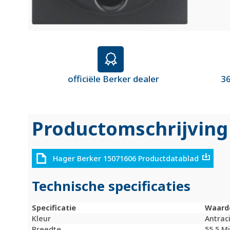
officiële Berker dealer
36
Productomschrijving
Hager Berker 15071606 Productdatablad
Technische specificaties
Specificatie
Waard
Kleur
Antrac
Breedte
55,5 M