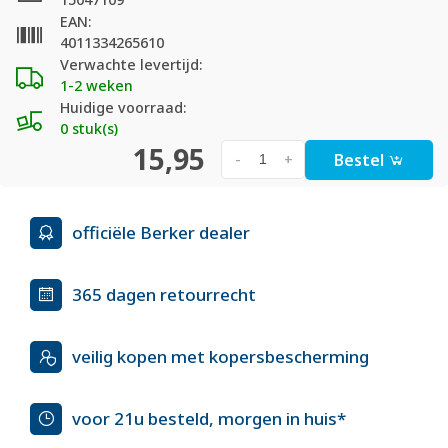
EAN:
4011334265610
Verwachte levertijd:
1-2 weken
Huidige voorraad:
0 stuk(s)
15,95
Bestel
-
+
officiële Berker dealer
365 dagen retourrecht
veilig kopen met kopersbescherming
voor 21u besteld, morgen in huis*