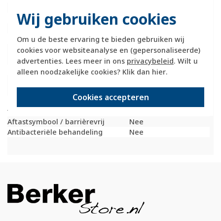
Controlevenster/verlicht
Nee
Wij gebruiken cookies
RAL-nummer (vergelijkbaar)
9010
Slagvastheid
IK05
Met indicatieveld
Nee
Om u de beste ervaring te bieden gebruiken wij
Met verwisselbare
Nee
cookies voor websiteanalyse en (gepersonaliseerde)
lens/symbool
advertenties. Lees meer in ons
privacybeleid
. Wilt u
Uitvoering oppervlakte
Glanzend
alleen noodzakelijke cookies? Klik dan
hier
.
Geschikt voor
IP44
beschermingsgraad (IP)
Cookies accepteren
Geschikt voor bussysteem-
Nee
toetsaansluiting
Aftastsymbool / barrièrevrij
Nee
Antibacteriële behandeling
Nee